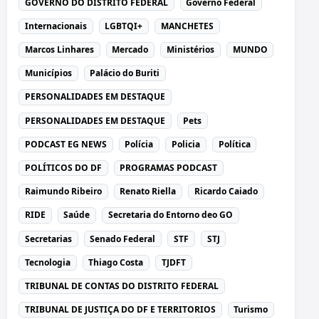
GOVERNO DO DISTRITO FEDERAL
Governo Federal
Internacionais
LGBTQI+
MANCHETES
Marcos Linhares
Mercado
Ministérios
MUNDO
Municípios
Palácio do Buriti
PERSONALIDADES EM DESTAQUE
PERSONALIDADES EM DESTAQUE
Pets
PODCAST EG NEWS
Polícia
Policia
Política
POLÍTICOS DO DF
PROGRAMAS PODCAST
Raimundo Ribeiro
Renato Riella
Ricardo Caiado
RIDE
Saúde
Secretaria do Entorno deo GO
Secretarias
Senado Federal
STF
STJ
Tecnologia
Thiago Costa
TJDFT
TRIBUNAL DE CONTAS DO DISTRITO FEDERAL
TRIBUNAL DE JUSTIÇA DO DF E TERRITORIOS
Turismo