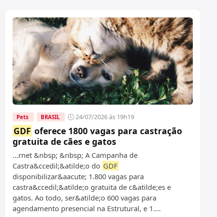
24/07/2026 às 19h19
Pets
BRASIL
GDF
oferece 1800 vagas para castração
gratuita de cães e gatos
...rnet &nbsp; &nbsp; A Campanha de
Castra&ccedil;&atilde;o do
GDF
disponibilizar&aacute; 1.800 vagas para
castra&ccedil;&atilde;o gratuita de c&atilde;es e
gatos. Ao todo, ser&atilde;o 600 vagas para
agendamento presencial na Estrutural, e 1....