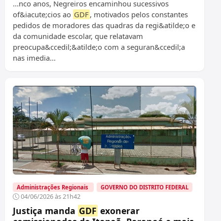
...nco anos, Negreiros encaminhou sucessivos
of&iacute;cios ao
GDF
, motivados pelos constantes
pedidos de moradores das quadras da regi&atilde;o e
da comunidade escolar, que relatavam
preocupa&ccedil;&atilde;o com a seguran&ccedil;a
nas imedia...
Administrações Regionais
GOVERNO DO DISTRITO FEDERAL
04/06/2026 às 21h42
Justiça manda
GDF
exonerar