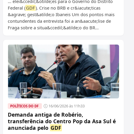
... elei&ccedil;&otilde;es para o Governo do Distrito
Federal (
GDF
). Crise no BRB e cr&iacute;ticas
&agrave; gest&atilde;o Ibaneis Um dos pontos mais
contundentes da entrevista foi a an&aacute;lise de
Fraga sobre a situa&ccedil;&atilde;o do BR...
16/06/2026 às 11h33
POLÍTICOS DO DF
Demanda antiga de Robério,
transferência do Centro Pop da Asa Sul é
anunciada pelo
GDF