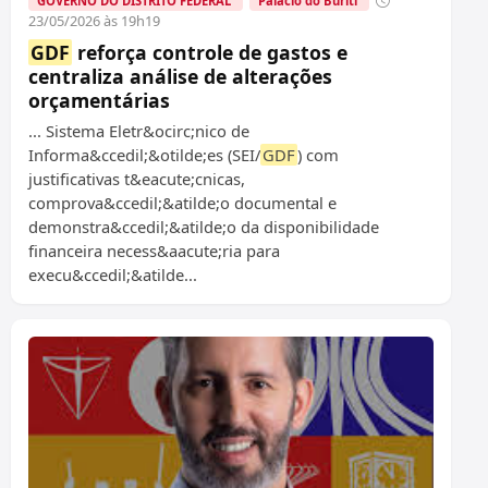
GOVERNO DO DISTRITO FEDERAL
Palácio do Buriti
23/05/2026 às 19h19
GDF
reforça controle de gastos e
centraliza análise de alterações
orçamentárias
... Sistema Eletr&ocirc;nico de
Informa&ccedil;&otilde;es (SEI/
GDF
) com
justificativas t&eacute;cnicas,
comprova&ccedil;&atilde;o documental e
demonstra&ccedil;&atilde;o da disponibilidade
financeira necess&aacute;ria para
execu&ccedil;&atilde...