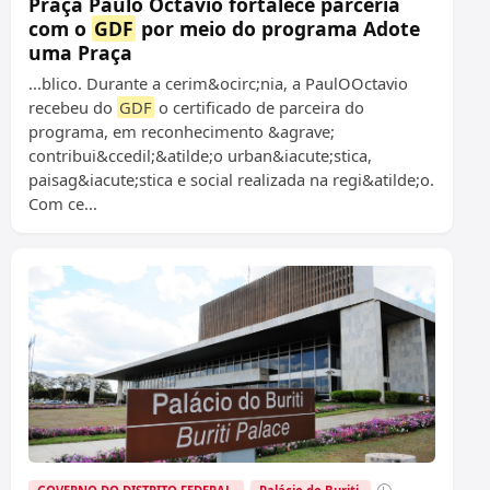
Praça Paulo Octávio fortalece parceria
com o
GDF
por meio do programa Adote
uma Praça
...blico. Durante a cerim&ocirc;nia, a PaulOOctavio
recebeu do
GDF
o certificado de parceira do
programa, em reconhecimento &agrave;
contribui&ccedil;&atilde;o urban&iacute;stica,
paisag&iacute;stica e social realizada na regi&atilde;o.
Com ce...