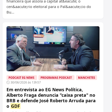
financeira que assola a capital at&eacute; o
cen&aacute;rio eleitoral para o Pal&aacute;cio do
Bu...
PODCAST EG NEWS
PROGRAMAS PODCAST
MANCHETES
30/06/2026 às 13h57
Em entrevista ao EG News Política,
Alberto Fraga denuncia "caixa preta" no
BRB e defende José Roberto Arruda para
o
GDF