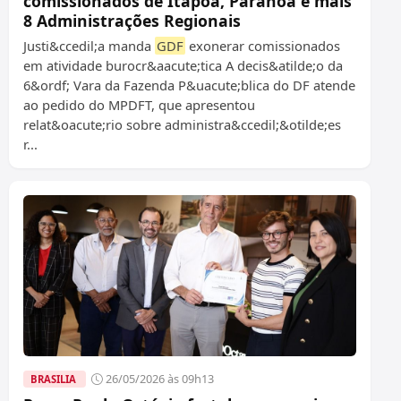
comissionados de Itapoã, Paranoá e mais
8 Administrações Regionais
Justi&ccedil;a manda
GDF
exonerar comissionados
em atividade burocr&aacute;tica A decis&atilde;o da
6&ordf; Vara da Fazenda P&uacute;blica do DF atende
ao pedido do MPDFT, que apresentou
relat&oacute;rio sobre administra&ccedil;&otilde;es
r...
26/05/2026 às 09h13
BRASILIA