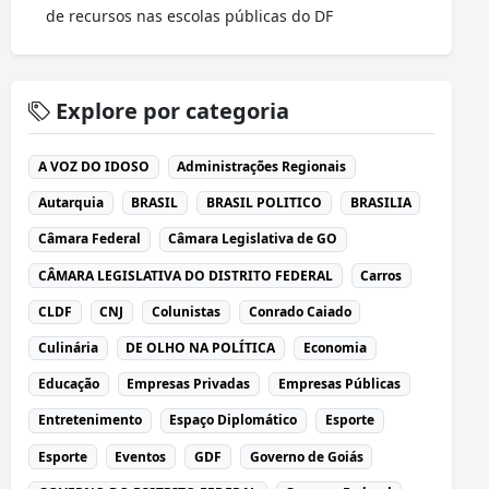
de recursos nas escolas públicas do DF
Explore por categoria
A VOZ DO IDOSO
Administrações Regionais
Autarquia
BRASIL
BRASIL POLITICO
BRASILIA
Câmara Federal
Câmara Legislativa de GO
CÂMARA LEGISLATIVA DO DISTRITO FEDERAL
Carros
CLDF
CNJ
Colunistas
Conrado Caiado
Culinária
DE OLHO NA POLÍTICA
Economia
Educação
Empresas Privadas
Empresas Públicas
Entretenimento
Espaço Diplomático
Esporte
Esporte
Eventos
GDF
Governo de Goiás