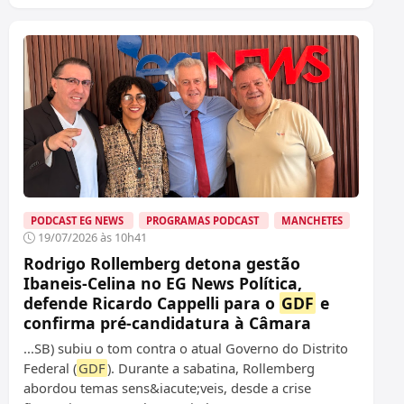
PODCAST EG NEWS
PROGRAMAS PODCAST
MANCHETES
19/07/2026 às 10h41
Rodrigo Rollemberg detona gestão
Ibaneis-Celina no EG News Política,
defende Ricardo Cappelli para o
GDF
e
confirma pré-candidatura à Câmara
...SB) subiu o tom contra o atual Governo do Distrito
Federal (
GDF
). Durante a sabatina, Rollemberg
abordou temas sens&iacute;veis, desde a crise