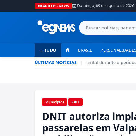
Domingo, 09 de agosto de 2026
RÁDIO EG NEWS
TUDO
BRASIL
PERSONALIDADES
Seca no DF: hidratação é fundamental durante o período
ÚLTIMAS NOTÍCIAS
|
•
Municípios
RIDE
DNIT autoriza impl
passarelas em Valp