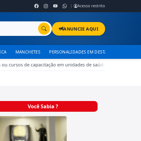
|
Acesso restrito
ANUNCIE AQUI
ICA
MANCHETES
PERSONALIDADES EM DESTAQUE
TJDFT
u cursos de capacitação em unidades de saúde do DF
•
Brazlân
Você Sabia ?