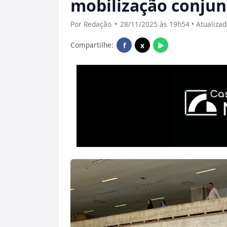
mobilização conjun
Por Redação
•
28/11/2025 às 19h54 • Atualiza
Compartilhe:
f
x
▶