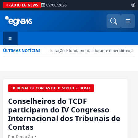
09/08/2026
RÁDIO EG NEWS
ÚLTIMAS NOTÍCIAS
Seca no DF: hidratação é fundamental durante o período
|
•
Atenção! 
TRIBUNAL DE CONTAS DO DISTRITO FEDERAL
Conselheiros do TCDF
participam do IV Congresso
Internacional dos Tribunais de
Contas
Por Redação
•