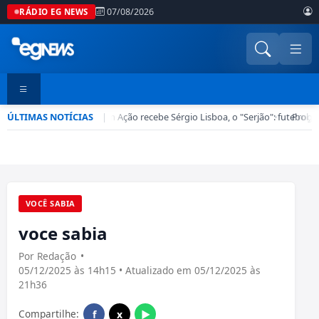
07/08/2026
RÁDIO EG NEWS
ÚLTIMAS NOTÍCIAS
Esporte em Ação recebe Sérgio Lisboa, o "Serjão": futebol, b
|
•
Progra
VOCÊ SABIA
voce sabia
Por Redação
•
05/12/2025 às 14h15 • Atualizado em 05/12/2025 às
21h36
Compartilhe:
f
x
▶