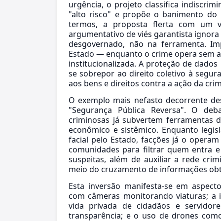
urgência, o projeto classifica indiscr
"alto risco" e propõe o banimento do
termos, a proposta flerta com um v
argumentativo de viés garantista ignora 
desgovernado, não na ferramenta. Imp
Estado — enquanto o crime opera sem a
institucionalizada. A proteção de dados
se sobrepor ao direito coletivo à segura
aos bens e direitos contra a ação da crim
O exemplo mais nefasto decorrente de
"Segurança Pública Reversa". O deba
criminosas já subvertem ferramentas de 
econômico e sistêmico. Enquanto legis
facial pelo Estado, facções já o opera
comunidades para filtrar quem entra e
suspeitas, além de auxiliar a rede crim
meio do cruzamento de informações obt
Esta inversão manifesta-se em aspecto
com câmeras monitorando viaturas; a i
vida privada de cidadãos e servido
transparência; e o uso de drones como