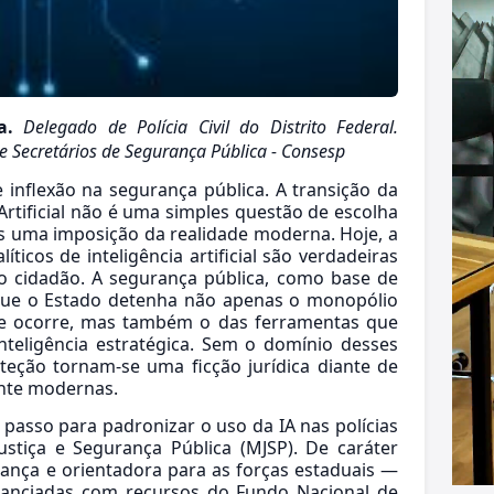
ta.
Delegado de Polícia Civil do Distrito Federal.
e Secretários de Segurança Pública - Consesp
inflexão na segurança pública. A transição da
 Artificial não é uma simples questão de escolha
as uma imposição da realidade moderna. Hoje, a
íticos de inteligência artificial são verdadeiras
o cidadão. A segurança pública, como base de
 que o Estado detenha não apenas o monopólio
te ocorre, mas também o das ferramentas que
teligência estratégica. Sem o domínio desses
teção tornam-se uma ficção jurídica diante de
nte modernas.
passo para padronizar o uso da IA nas polícias
ustiça e Segurança Pública (MJSP). De caráter
rança e orientadora para as forças estaduais —
inanciadas com recursos do Fundo Nacional de