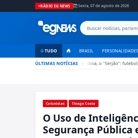
Sexta, 07 de agosto de 2026
RÁDIO EG NEWS
TUDO
BRASIL
PERSONALIDADES
Esporte em Ação recebe Sérgio Lisboa, o "Serjão": futebol, ba
ÚLTIMAS NOTÍCIAS
|
Colunistas
Thiago Costa
O Uso de Inteligênci
Segurança Pública 