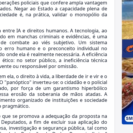
perações policiais que confere ampla vantagem
pados. Negar ao Estado a capacidade plena de
ciedade é, na prática, validar o monopólio da
a entre IA e direitos humanos. A tecnologia, ao
eado em manchas criminais e evidências, é uma
de combate ao viés subjetivo. Um sistema
o erro humano e o preconceito individual no
o onde ela é realmente necessária. A eficiência
ético: no setor público, a ineficiência técnica
ivente ou responsável por omissão.
 ela, o direito à vida, a liberdade de ir e vir e o
O "panóptico" inverteu-se: o cidadão e o policial
tado, por força de um garantismo hiperbólico
 essa erosão da soberania de mãos atadas. A
mento organizado de instituições e sociedade
o pragmático.
te que se promova a adequação da proposta na
Deputados, a fim de excluir sua aplicação do
esa, investigação e segurança pública, tal como