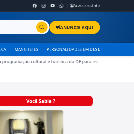
|
Acesso restrito
ANUNCIE AQUI
ICA
MANCHETES
PERSONALIDADES EM DESTAQUE
TJDFT
ogramação cultural e turística do DF para este fim de semana
•
Você Sabia ?