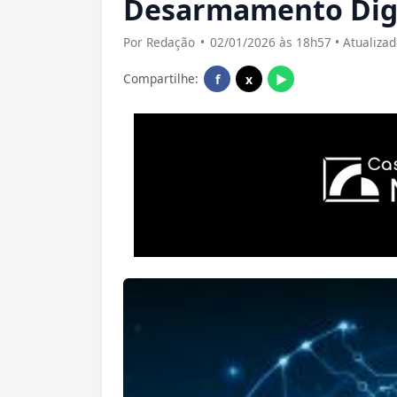
Desarmamento Digi
Por Redação
•
02/01/2026 às 18h57 • Atualiza
Compartilhe:
f
x
▶