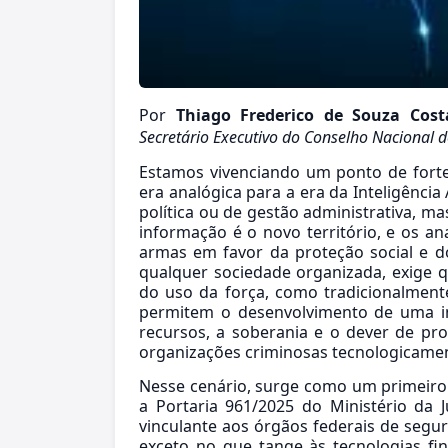
Por
Thiago Frederico de Souza Cos
Secretário Executivo do Conselho Nacional d
Estamos vivenciando um ponto de forte 
era analógica para a era da Inteligência
política ou de gestão administrativa, m
informação é o novo território, e os anal
armas em favor da proteção social e d
qualquer sociedade organizada, exige
do uso da força, como tradicionalmen
permitem o desenvolvimento de uma in
recursos, a soberania e o dever de pro
organizações criminosas tecnologicame
Nesse cenário, surge como um primeiro 
a Portaria 961/2025 do Ministério da J
vinculante aos órgãos federais de segu
exceto no que tange às tecnologias f