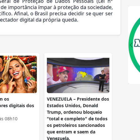
i Geral de Proteção de Dados Pessoais (Lei n°
 de importância ímpar à proteção da sociedade,
co. Afinal, o Brasil precisa decidir se quer ser
ectador digital da própria queda.
m os
VENEZUELA – Presidente dos
res digitais dos
Estados Unidos, Donald
Trump, ordenou bloqueio
às 08h10
"total e completo" de todos
os petroleiros sancionados
que entram e saem da
Venezuela.