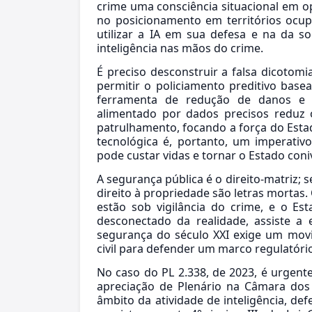
crime uma consciência situacional em o
no posicionamento em territórios ocu
utilizar a IA em sua defesa e na da so
inteligência nas mãos do crime.
É preciso desconstruir a falsa dicotomi
permitir o policiamento preditivo bas
ferramenta de redução de danos e 
alimentado por dados precisos reduz 
patrulhamento, focando a força do Estad
tecnológica é, portanto, um imperativo 
pode custar vidas e tornar o Estado con
A segurança pública é o direito-matriz; sem
direito à propriedade são letras mortas. 
estão sob vigilância do crime, e o Es
desconectado da realidade, assiste a
segurança do século XXI exige um movi
civil para defender um marco regulatóri
No caso do PL 2.338, de 2023, é urgen
apreciação de Plenário na Câmara dos 
âmbito da atividade de inteligência, def