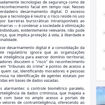
iminadamente tecnologias de segurança como de
 reconhecimento facial em tempo real. Nesses
erdadeiro desarmamento digital. O excesso
que a tecnologia é neutra; o risco reside no uso
or barreiras burocráticas intransponíveis ao
marras — é condenar a sociedade à vitimização
 individuais, evidentemente relevante, não pode
nça, que implica proteção à vida, à liberdade e
inalidade.
sse desarmamento digital é a consolidação da
te regulatório ignora que as organizações
inteligência para exercer domínio territorial,
ladores discutem o "risco" do reconhecimento
m em "tribunais do crime" e pontos de acesso a
 quem sai, identificando moradores e pessoas
inosa na identificação de agentes estatais por
idas em bases de dados vazadas.
s alarmantes: o controle biométrico paralelo,
nteligência de dados criminosa, que mapeia a
res com base no amplo acesso a portais de
 vetores de contrainteligência, oferecendo ao