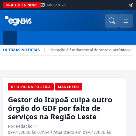
09/08/2026
RÁDIO EG NEWS
ÚLTIMAS NOTÍCIAS
Seca no DF: hidratação é fundamental durante o período
|
•
Atenção!
DE OLHO NA POLÍTICA
MANCHETES
Gestor do Itapoã culpa outro
órgão do GDF por falta de
serviços na Região Leste
Por Redação
•
09/01/2026 às 07h54 • Atualizado em 09/01/2026 às