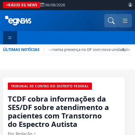
06/08/2026
RÁDIO EG NEWS
ÚLTIMAS NOTÍCIAS
Rede CADE aumenta presença no DF com nova unidade em 
|
•
Ação de
TRIBUNAL DE CONTAS DO DISTRITO FEDERAL
TCDF cobra informações da
SES/DF sobre atendimento a
pacientes com Transtorno
do Espectro Autista
Por Redação
•