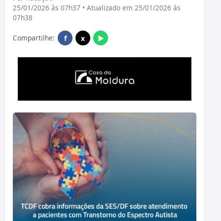
25/01/2026 às 07h37 • Atualizado em 25/01/2026 às
07h38
Compartilhe:
f
x
▶