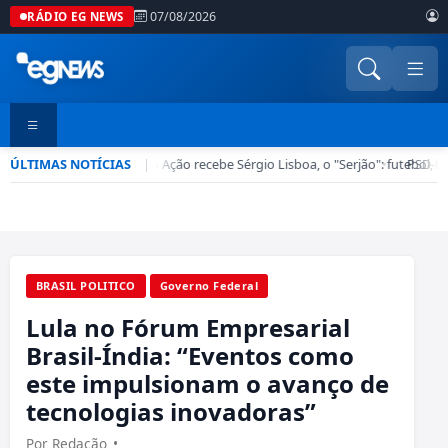
07/08/2026
RÁDIO EG NEWS
ÚLTIMAS NOTÍCIAS
Esporte em Ação recebe Sérgio Lisboa, o "Serjão": futebol, ba
|
•
PSD-DF 
BRASIL POLITICO
Governo Federal
Lula no Fórum Empresarial
Brasil-Índia: “Eventos como
este impulsionam o avanço de
tecnologias inovadoras”
Por Redação
•