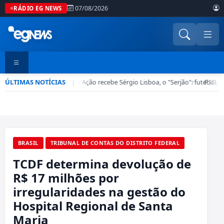
07/08/2026
RÁDIO EG NEWS
ÚLTIMAS NOTÍCIAS
Esporte em Ação recebe Sérgio Lisboa, o "Serjão": futebol, b
|
•
PSD-DF
BRASIL
TRIBUNAL DE CONTAS DO DISTRITO FEDERAL
TCDF determina devolução de
R$ 17 milhões por
irregularidades na gestão do
Hospital Regional de Santa
Maria