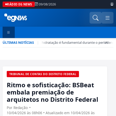
09/08/2026
RÁDIO EG NEWS
ÚLTIMAS NOTÍCIAS
Seca no DF: hidratação é fundamental durante o período
|
•
Atenção
TRIBUNAL DE CONTAS DO DISTRITO FEDERAL
Ritmo e sofisticação: BSBeat
embala premiação de
arquitetos no Distrito Federal
Por Redação
•
10/04/2026 às 08h06 • Atualizado em 10/04/2026 às