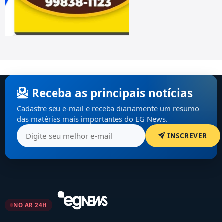
Receba as principais notícias
Cadastre seu e-mail e receba diariamente um resumo
das matérias mais importantes do EG News.
INSCREVER
NO AR 24H