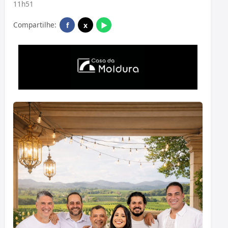
11h51
Compartilhe:
f
x
▶