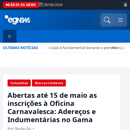
08/08/2026
RÁDIO EG NEWS
ÚLTIMAS NOTÍCIAS
Seca no DF: hidratação é fundamental durante o período
|
•
Atenção! G
Colunistas
Marcos Linhares
Abertas até 15 de maio as
inscrições à Oficina
Carnavalesca: Adereços e
Indumentárias no Gama
Por Redação
•