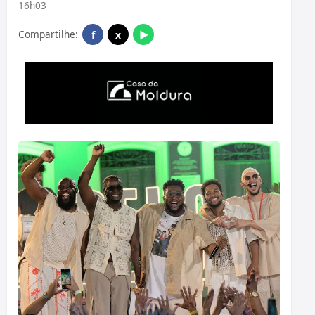
16h03
Compartilhe:
f
x
▶