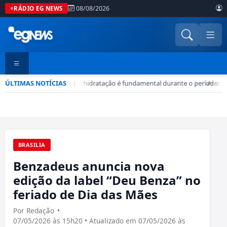
08/08/2026
RÁDIO EG NEWS
ÚLTIMAS NOTÍCIAS
Seca no DF: hidratação é fundamental durante o período
|
•
Atençã
BRASILIA
Benzadeus anuncia nova
edição da label “Deu Benza” no
feriado de Dia das Mães
Por Redação
•
07/05/2026 às 15h20 • Atualizado em 07/05/2026 às