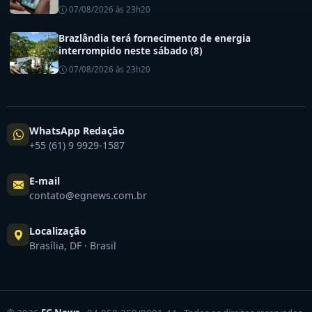
saúde do DF
07/08/2026 às 23h20
Brazlândia terá fornecimento de energia
interrompido neste sábado (8)
07/08/2026 às 23h20
WhatsApp Redação
+55 (61) 9 9929-1587
E-mail
contato@egnews.com.br
Localização
Brasília, DF · Brasil
© 2026
EG News
· 04.058.259/0001-44 · Todos os direitos reservados.