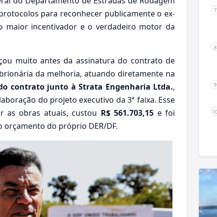
geral do Departamento de Estradas de Rodagem
protocolos para reconhecer publicamente o ex-
 maior incentivador e o verdadeiro motor da
çou muito antes da assinatura do contrato de
mbrionária da melhoria, atuando diretamente na
do contrato junto à Strata Engenharia Ltda.
,
aboração do projeto executivo da 3ª faixa. Esse
zar as obras atuais, custou
R$ 561.703,15
e foi
o orçamento do próprio DER/DF.