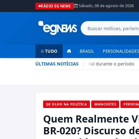
Sábado, 08 de agosto de 2026
RÁDIO EG NEWS
TUDO
BRASIL
PERSONALIDADES
Seca no DF: hidratação é fundamental durante o período
ÚLTIMAS NOTÍCIAS
|
•
DE OLHO NA POLÍTICA
MANCHETES
PERSON
Quem Realmente Via
BR-020? Discurso d