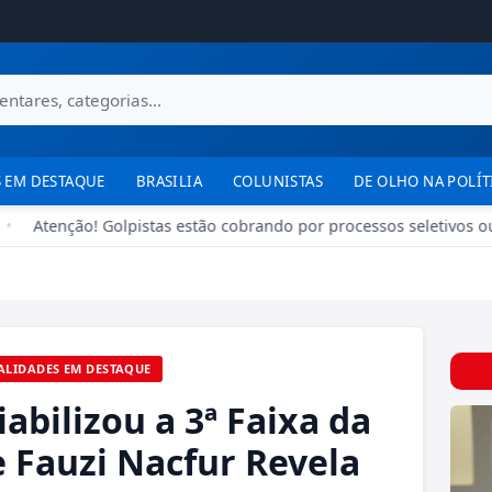
 EM DESTAQUE
BRASILIA
COLUNISTAS
DE OLHO NA POLÍT
Atenção! Golpistas estão cobrando por processos seletivos ou 
ALIDADES EM DESTAQUE
bilizou a 3ª Faixa da
e Fauzi Nacfur Revela