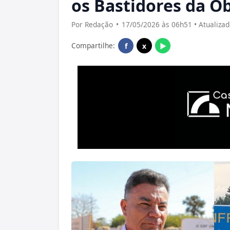
os Bastidores da O
Por Redação
•
17/05/2026 às 06h51 • Atualiza
Compartilhe:
f
x
▶