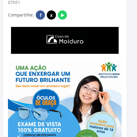
07h51
Compartilhe:
f
x
▶