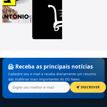
Receba as principais notícias
Cadastre seu e-mail e receba diariamente um resumo
das matérias mais importantes do EG News.
INSCREVER