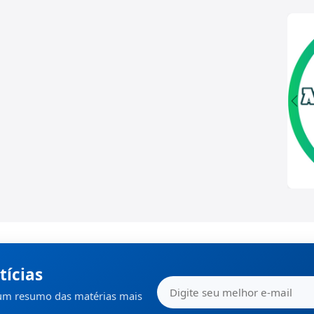
tícias
 um resumo das matérias mais