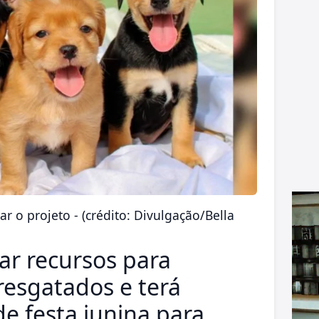
r o projeto - (crédito: Divulgação/Bella
ar recursos para
resgatados e terá
e festa junina para