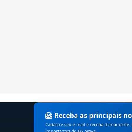
Receba as principais no
Cadastre seu e-mail e receba diariamente
importantes do EG News.