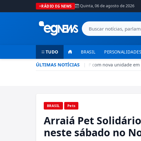
Quinta, 06 de agosto de 2026
RÁDIO EG NEWS
TUDO
BRASIL
PERSONALIDADES
Rede CADE aumenta presença no DF com nova unidade em S
ÚLTIMAS NOTÍCIAS
|
BRASIL
Pets
Arraiá Pet Solidári
neste sábado no N