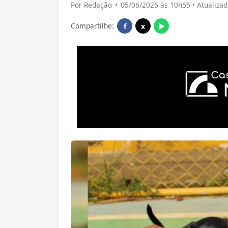
Por Redação
•
05/06/2026 às 10h55 • Atualiza
Compartilhe:
f
x
▶