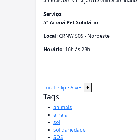
animais em situação de vulnerabilidade.
Serviço:
5° Arraiá Pet Solidário
Local
: CRNW 505 - Noroeste
Horário
: 16h às 23h
Luiz Fellipe Alves
+
Tags
animais
arraiá
sol
solidariedade
SOS