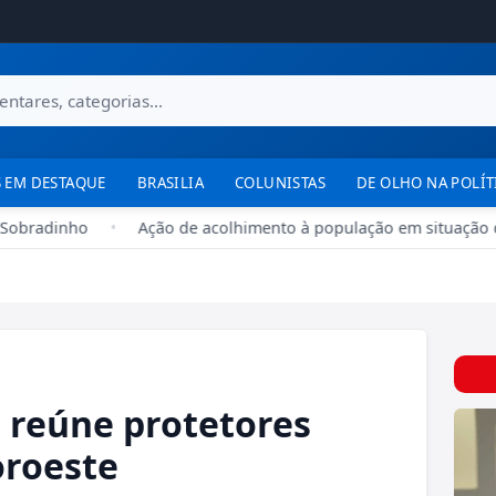
 EM DESTAQUE
BRASILIA
COLUNISTAS
DE OLHO NA POLÍT
obradinho
•
Ação de acolhimento à população em situação de r
o reúne protetores
oroeste