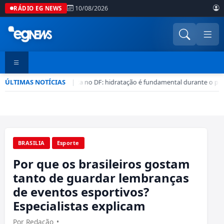
10/08/2026
RÁDIO EG NEWS
ÚLTIMAS NOTÍCIAS
Seca no DF: hidratação é fundamental durante o per
|
•
BRASILIA
Esporte
Por que os brasileiros gostam
tanto de guardar lembranças
de eventos esportivos?
Especialistas explicam
Por Redação
•