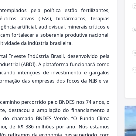
emplados pela política estão fertilizantes,
uticos ativos (IFAs), biofármacos, terapias
ência artificial, audiovisual, minerais críticos e
cam fortalecer a soberania produtiva nacional,
ividade da indústria brasileira.
al Investe Indústria Brasil, desenvolvido pela
ndustrial (ABDI). A plataforma funcionará como
ificando intenções de investimento e gargalos
informação das empresas dos focos da NIB e vai
caminho percorrido pelo BNDES nos 74 anos, o
nte, destacou a ampliação do financiamento a
eio do chamado BNDES Verde. “O Fundo Clima
ior, de R$ 386 milhões por ano. Nós estamos
 Nós retiramos da economia, nesse período, com