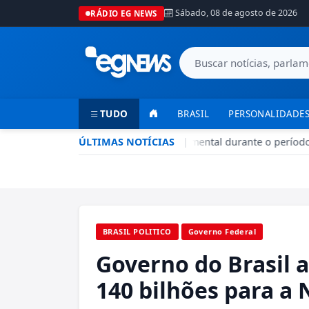
Sábado, 08 de agosto de 2026
RÁDIO EG NEWS
TUDO
BRASIL
PERSONALIDADES
Seca no DF: hidratação é fundamental durante o período
ÚLTIMAS NOTÍCIAS
|
BRASIL POLITICO
Governo Federal
Governo do Brasil a
140 bilhões para a 