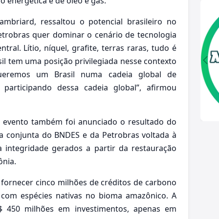
o energética e de óleo e gás.
mbriard, ressaltou o potencial brasileiro no
etrobras quer dominar o cenário de tecnologia
tral. Lítio, níquel, grafite, terras raras, tudo é
asil tem uma posição privilegiada nesse contexto
Queremos um Brasil numa cadeia global de
participando dessa cadeia global”, afirmou
 evento também foi anunciado o resultado do
tiva conjunta do BNDES e da Petrobras voltada à
 integridade gerados a partir da restauração
ônia.
fornecer cinco milhões de créditos de carbono
o com espécies nativas no bioma amazônico. A
 R$ 450 milhões em investimentos, apenas em