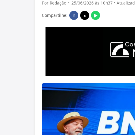
Por Redação
•
25/06/2026 às 10h37 • Atualiza
Compartilhe:
f
x
▶