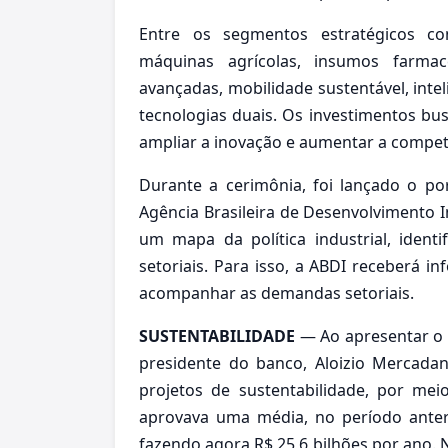
Entre os segmentos estratégicos cont
máquinas agrícolas, insumos farmacê
avançadas, mobilidade sustentável, intelig
tecnologias duais. Os investimentos bus
ampliar a inovação e aumentar a competit
Durante a cerimônia, foi lançado o port
Agência Brasileira de Desenvolvimento I
um mapa da política industrial, ident
setoriais. Para isso, a ABDI receberá 
acompanhar as demandas setoriais.
SUSTENTABILIDADE
— Ao apresentar o 
presidente do banco, Aloizio Mercada
projetos de sustentabilidade, por m
aprovava uma média, no período anter
fazendo agora R$ 25,6 bilhões por ano.