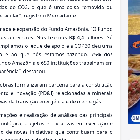
adas de CO2, o que é uma coisa removida ou
tacular”, registrou Mercadante.
omada e expansão do Fundo Amazônia. “O Fundo
s anteriores. Nós fizemos R$ 4,4 bilhões. Só
 Ampliamos o leque de apoio e a COP30 deu uma
nto e ao que nós estamos fazendo. 75% dos
undo Amazônia e 650 instituições trabalham em
parência”, destacou.
obras formalizaram parceria para a construção
ento e inovação (PD&I) relacionadas a minerais
eias da transição energética e de óleo e gás.
rmações e realização de análises das principais
nológica, projetos e iniciativas em execução e
 de novas iniciativas que contribuam para o