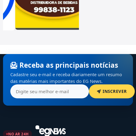
Receba as principais notícias
Cadastre seu e-mail e receba diariamente um resumo
das matérias mais importantes do EG News.
INSCREVER
NO AR 24H