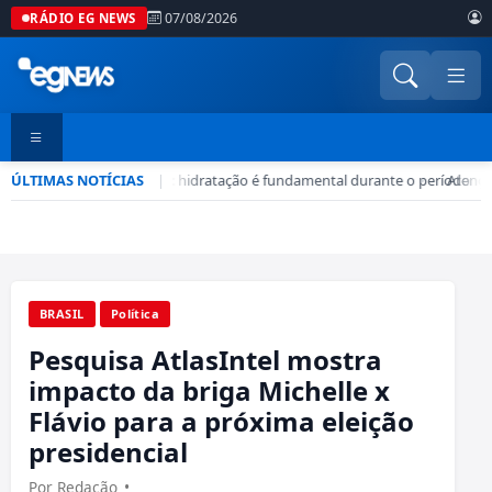
07/08/2026
RÁDIO EG NEWS
ÚLTIMAS NOTÍCIAS
Seca no DF: hidratação é fundamental durante o período
|
•
Atenção
BRASIL
Política
Pesquisa AtlasIntel mostra
impacto da briga Michelle x
Flávio para a próxima eleição
presidencial
Por Redação
•