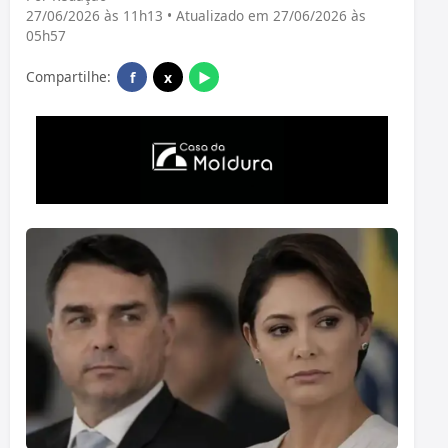
27/06/2026 às 11h13 • Atualizado em 27/06/2026 às
05h57
Compartilhe:
f
x
▶