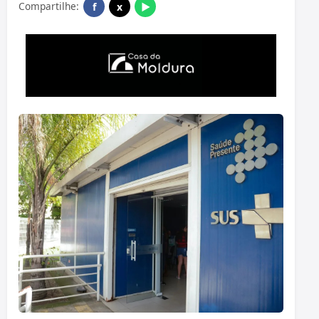
Compartilhe:
f
x
▶