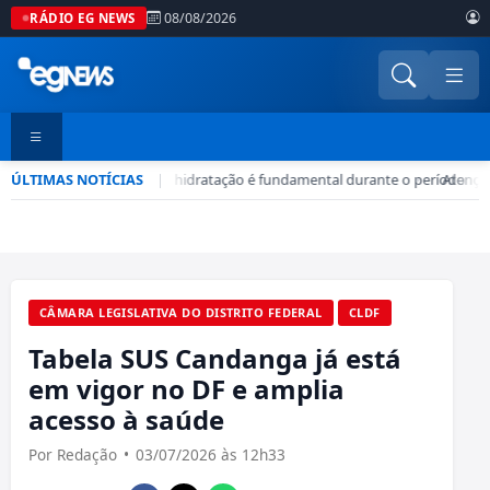
08/08/2026
RÁDIO EG NEWS
ÚLTIMAS NOTÍCIAS
Seca no DF: hidratação é fundamental durante o período
|
•
Atenção
CÂMARA LEGISLATIVA DO DISTRITO FEDERAL
CLDF
Tabela SUS Candanga já está
em vigor no DF e amplia
acesso à saúde
Por Redação
•
03/07/2026 às 12h33