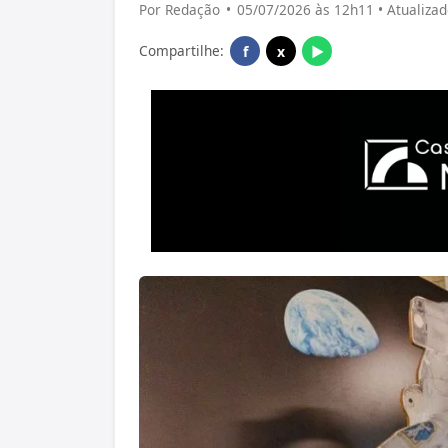
Por Redação
•
05/07/2026 às 12h11 • Atualiza
Compartilhe:
f
x
▶