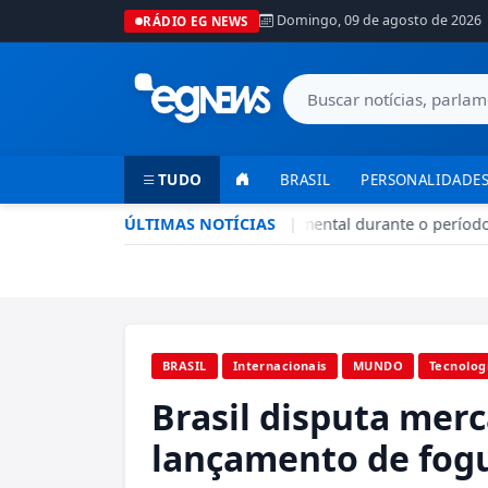
Domingo, 09 de agosto de 2026
RÁDIO EG NEWS
TUDO
BRASIL
PERSONALIDADES
Seca no DF: hidratação é fundamental durante o período
ÚLTIMAS NOTÍCIAS
|
BRASIL
Internacionais
MUNDO
Tecnolog
Brasil disputa merc
lançamento de fog