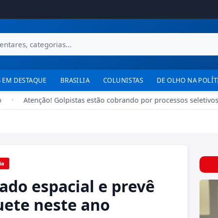
 EM DESTAQUE
BRASILIA
COLUNISTAS
DE OLHO NA POLÍT
•
Atenção! Golpistas estão cobrando por processos seletivos 
ia
ado espacial e prevê
uete neste ano