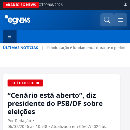
09/08/2026
RÁDIO EG NEWS
ÚLTIMAS NOTÍCIAS
Seca no DF: hidratação é fundamental durante o período
|
•
Atenç
POLÍTICOS DO DF
“Cenário está aberto”, diz
presidente do PSB/DF sobre
eleições
Por Redação
•
06/07/2026 às 10h48 • Atualizado em 06/07/2026 às