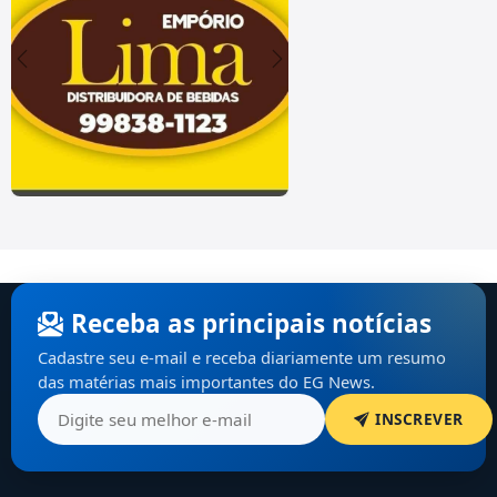
Receba as principais notícias
Cadastre seu e-mail e receba diariamente um resumo
das matérias mais importantes do EG News.
INSCREVER