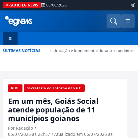
08/08/2026
RÁDIO EG NEWS
ÚLTIMAS NOTÍCIAS
Seca no DF: hidratação é fundamental durante o período
|
•
Atenção
RIDE
Secretaria do Entorno deo GO
Em um mês, Goiás Social
atende população de 11
municípios goianos
Por Redação
•
06/07/2026 às 22h57 • Atualizado em 06/07/2026 às