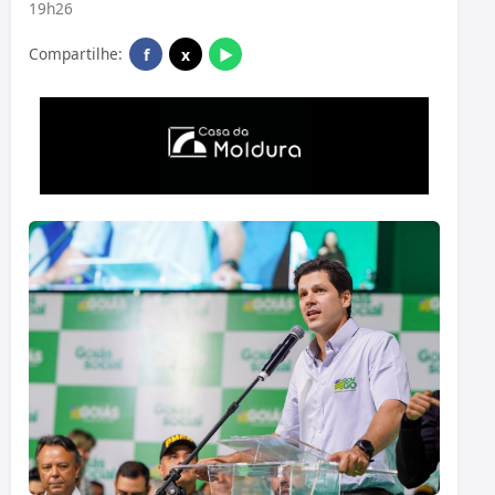
19h26
Compartilhe:
f
x
▶