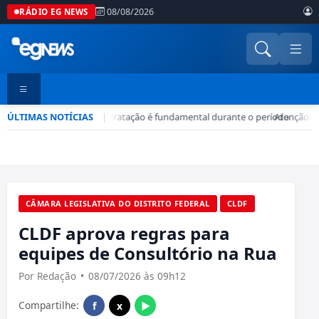
08/08/2026
RÁDIO EG NEWS
ÚLTIMAS NOTÍCIAS
Seca no DF: hidratação é fundamental durante o período
|
•
Atenção! G
CÂMARA LEGISLATIVA DO DISTRITO FEDERAL
CLDF
CLDF aprova regras para
equipes de Consultório na Rua
Por Redação
•
08/07/2026 às 09h12
Compartilhe:
f
x
▶