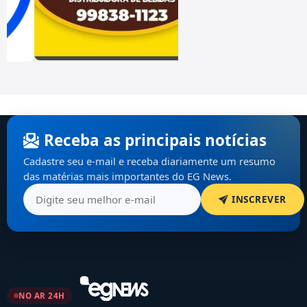
Receba as principais notícias
Cadastre seu e-mail e receba diariamente um resumo
das matérias mais importantes do EG News.
INSCREVER
NO AR 24H