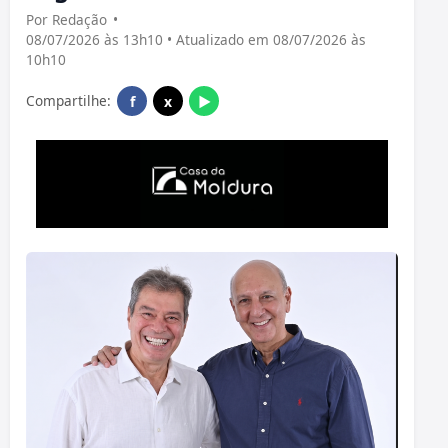
Por Redação
•
08/07/2026 às 13h10 • Atualizado em 08/07/2026 às
10h10
Compartilhe:
f
x
▶