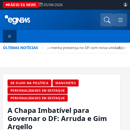
05/08/2026
RÁDIO EG NEWS
ÚLTIMAS NOTÍCIAS
Rede CADE aumenta presença no DF com nova unidade em 
|
•
Ação de
DE OLHO NA POLÍTICA
MANCHETES
PERSONALIDADES EM DESTAQUE
PERSONALIDADES EM DESTAQUE
A Chapa Imbatível para
Governar o DF: Arruda e Gim
Argello