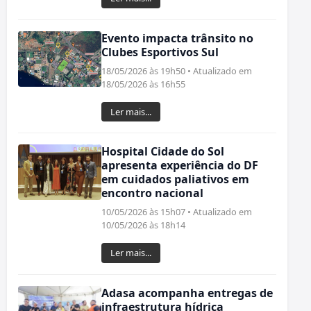
Evento impacta trânsito no
Clubes Esportivos Sul
18/05/2026 às 19h50 • Atualizado em
18/05/2026 às 16h55
Ler mais...
Hospital Cidade do Sol
apresenta experiência do DF
em cuidados paliativos em
encontro nacional
10/05/2026 às 15h07 • Atualizado em
10/05/2026 às 18h14
Ler mais...
Adasa acompanha entregas de
infraestrutura hídrica