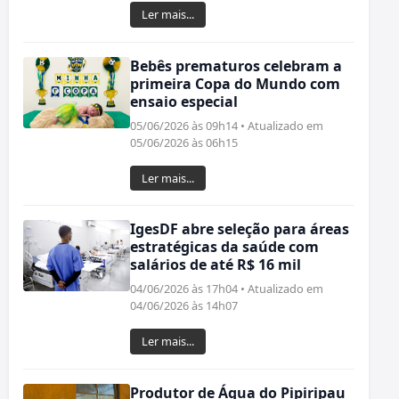
Ler mais...
Bebês prematuros celebram a
primeira Copa do Mundo com
ensaio especial
05/06/2026 às 09h14 • Atualizado em
05/06/2026 às 06h15
Ler mais...
IgesDF abre seleção para áreas
estratégicas da saúde com
salários de até R$ 16 mil
04/06/2026 às 17h04 • Atualizado em
04/06/2026 às 14h07
Ler mais...
Produtor de Água do Pipiripau