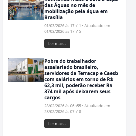
das Águas no mês de
mobilização pela água em
Brasília
01/03/2026 às 17h11 • Atualizado em
01/03/2026 às 17h15
Ler mais...
Pobre do trabalhador
assalariado brasileiro,
servidores da Terracap e Caesb
com salários em torno de R$
62,3 mil, poderão receber R$
374 mil após deixarem seus
cargos
28/02/2026 às 06h55 • Atualizado em
28/02/2026 às 07h18
Ler mais...