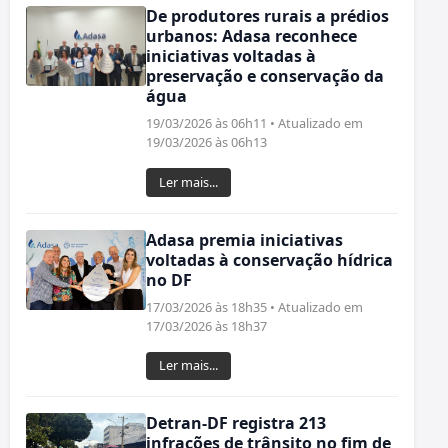
De produtores rurais a prédios
urbanos: Adasa reconhece
iniciativas voltadas à
preservação e conservação da
água
19/03/2026 às 06h11 • Atualizado em
19/03/2026 às 06h13
Ler mais...
Adasa premia iniciativas
voltadas à conservação hídrica
no DF
17/03/2026 às 18h35 • Atualizado em
17/03/2026 às 18h37
Ler mais...
Detran-DF registra 213
infrações de trânsito no fim de