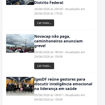
Distrito Federal
26/06/2026 às 20h30 • Atualizado em
26/06/2026 às 17h32
Ler mais...
Novacap não paga,
caminhoneiros anunciam
greve!
20/06/2026 às 18h56 • Atualizado em
20/06/2026 às 15h58
Ler mais...
IgesDF reúne gestores para
discutir inteligência emocional
na liderança em saúde
05/06/2026 às 16h07 • Atualizado em
04/06/2026 às 13h09