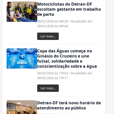
Motociclistas do Detran-DF
escoltam gestante em trabalho
de parto
28/02/2026 às 04h28 • Atualizado em
28/02/2026 às 04h44
Ler mais...
Copa das Águas começa no
Ginásio do Cruzeiro e une
futsal, solidariedade e
conscientização sobre a água
26/02/2026 às 17h03 • Atualizado em
26/02/2026 às 17h11
Ler mais...
Detran-DF terá novo horário de
atendimento ao público