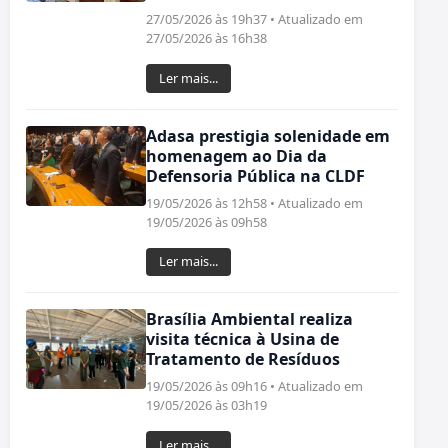
27/05/2026 às 19h37 • Atualizado em
27/05/2026 às 16h38
Ler mais...
Adasa prestigia solenidade em
homenagem ao Dia da
Defensoria Pública na CLDF
19/05/2026 às 12h58 • Atualizado em
19/05/2026 às 09h58
Ler mais...
Brasília Ambiental realiza
visita técnica à Usina de
Tratamento de Resíduos
19/05/2026 às 09h16 • Atualizado em
19/05/2026 às 03h19
Ler mais...