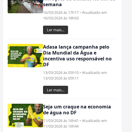
semana
16/03/2026 às 17h17 • Atualizado em
16/03/2026 às 18h03
Ler mais...
Adasa lança campanha pelo
Dia Mundial da Água e
incentiva uso responsável no
DF
13/03/2026 às 05h10 • Atualizado em
13/03/2026 às 05h11
Ler mais...
Seja um craque na economia
de água no DF
11/03/2026 às 16h41 • Atualizado em
11/03/2026 às 16h44