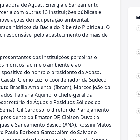
eguladora de Águas, Energia e Saneamento
ceria com outras 13 instituições públicas e
M
ove ações de recuperação ambiental,
sos hídricos da Bacia do Ribeirão Pipiripau. O
ão responsável pelo abastecimento de mais de
presentantes das instituições parceiras e
os hídricos, ao meio ambiente e ao
spositivo de honra o presidente da Adasa,
 Caesb, Glênio Luz; o coordenador da Sudeco,
tuto Brasília Ambiental (Ibram), Marcos João da
ados, Fabiana Aquino; o chefe-geral da
secretário de Águas e Resíduos Sólidos da
Sema), Gil Cardoso; o diretor de Planejamento
 presidente da Emater-DF, Cleison Duval; o
guas e Saneamento Básico (ANA), Rossini Matos;
dro Paulo Barbosa Gama; além de Salviano
 integrante da primeira diretoria da Agência.