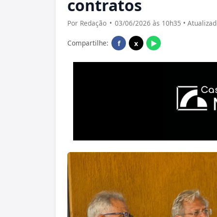
contratos
Por Redação
•
03/06/2026 às 10h35 • Atualiza
Compartilhe:
f
x
▶