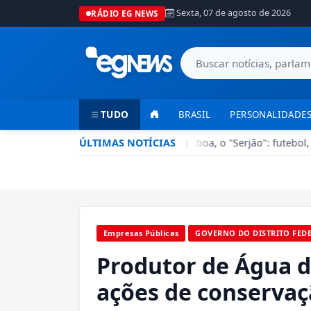
Sexta, 07 de agosto de 2026
RÁDIO EG NEWS
TUDO
BRASIL
PERSONALIDADES
Esporte em Ação recebe Sérgio Lisboa, o "Serjão": futebol, ba
ÚLTIMAS NOTÍCIAS
|
Empresas Públicas
GOVERNO DO DISTRITO FED
Produtor de Água d
ações de conservaç