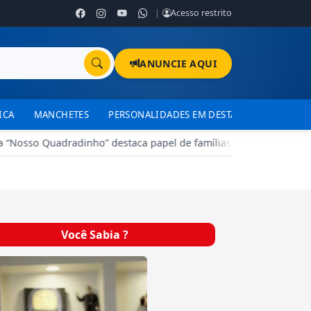
|
Acesso restrito
ANUNCIE AQUI
ICA
MANCHETES
PERSONALIDADES EM DESTAQUE
TJDFT
sso Quadradinho” destaca papel de famílias no treinamento de 
Você Sabia ?