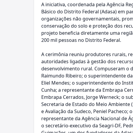
A iniciativa, coordenada pela Agência R
Básico do Distrito Federal (Adasa) em par
organizações não governamentais, prom
conservação do solo e proteção dos recur
projeto beneficia diretamente uma regi
200 mil pessoas no Distrito Federal.
A cerimônia reuniu produtores rurais, re
autoridades ligadas à gestão dos recurs
desenvolvimento rural. Compuseram o di
Raimundo Ribeiro; o superintendente da
Eliel Mendes; o superintendente do Insti
Cunha; a representante da Embrapa Cerr
Embrapa Cerrados, Jorge Werneck; o sub
Secretaria de Estado do Meio Ambiente (
e Avaliação da Sudeco, Peniel Pacheco; o
representante da Agência Nacional de Á
o secretário-executivo da Seagri-DF, Pe
Guimarães, um dos fundadores da Adasa e