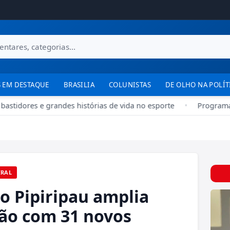
 EM DESTAQUE
BRASILIA
COLUNISTAS
DE OLHO NA POLÍT
stidores e grandes histórias de vida no esporte
•
Programa “No
ERAL
o Pipiripau amplia
ão com 31 novos