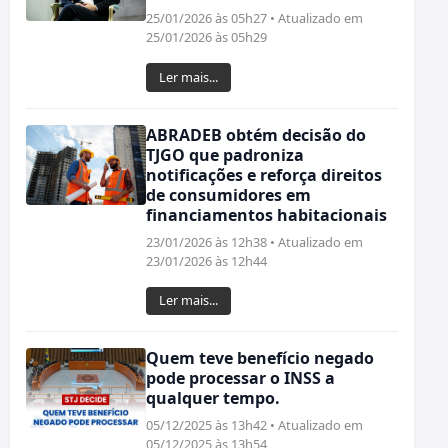
25/01/2026 às 05h27 • Atualizado em
25/01/2026 às 05h29
Ler mais...
ABRADEB obtém decisão do
TJGO que padroniza
notificações e reforça direitos
de consumidores em
financiamentos habitacionais
23/01/2026 às 12h38 • Atualizado em
23/01/2026 às 12h44
Ler mais...
Quem teve benefício negado
pode processar o INSS a
qualquer tempo.
05/12/2025 às 13h42 • Atualizado em
05/12/2025 às 13h54