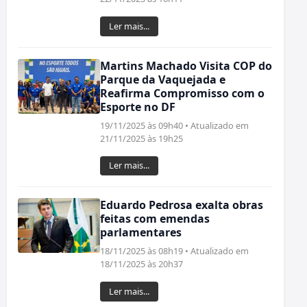
Ler mais...
Martins Machado Visita COP do
Parque da Vaquejada e
Reafirma Compromisso com o
Esporte no DF
19/11/2025 às 09h40 • Atualizado em
21/11/2025 às 19h25
Ler mais...
Eduardo Pedrosa exalta obras
feitas com emendas
parlamentares
18/11/2025 às 08h19 • Atualizado em
18/11/2025 às 20h37
Ler mais...