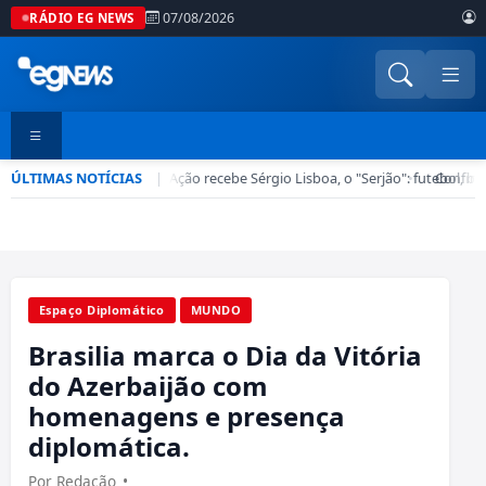
07/08/2026
RÁDIO EG NEWS
ÚLTIMAS NOTÍCIAS
Esporte em Ação recebe Sérgio Lisboa, o "Serjão": futebol, bas
|
•
Confira 
Espaço Diplomático
MUNDO
Brasilia marca o Dia da Vitória
do Azerbaijão com
homenagens e presença
diplomática.
Por Redação
•