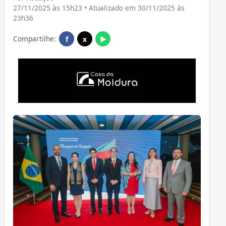
27/11/2025 às 15h23 • Atualizado em 30/11/2025 às
23h36
Compartilhe:
f
x
▶