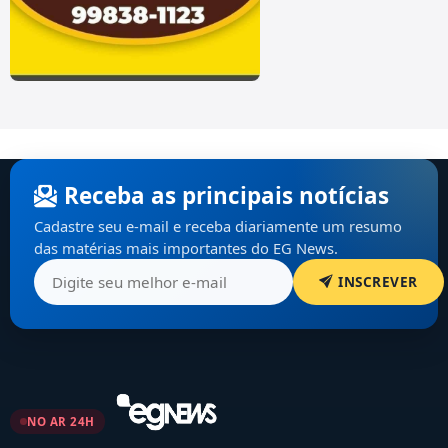
Receba as principais notícias
Cadastre seu e-mail e receba diariamente um resumo
das matérias mais importantes do EG News.
INSCREVER
NO AR 24H