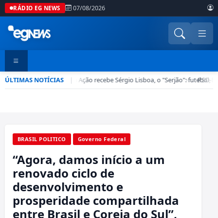
07/08/2026
RÁDIO EG NEWS
ÚLTIMAS NOTÍCIAS
Esporte em Ação recebe Sérgio Lisboa, o "Serjão": futebol, ba
|
•
PSD-DF 
BRASIL POLITICO
Governo Federal
“Agora, damos início a um
renovado ciclo de
desenvolvimento e
prosperidade compartilhada
entre Brasil e Coreia do Sul”,