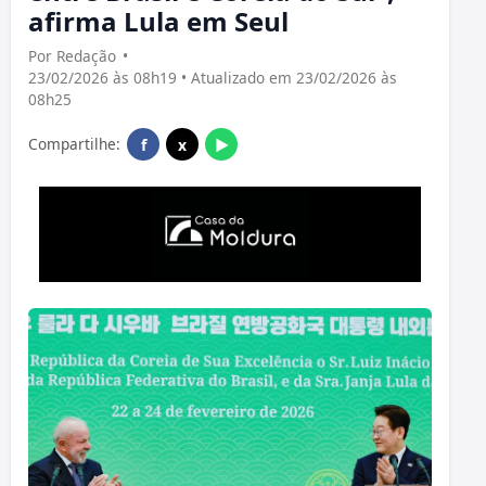
afirma Lula em Seul
Por Redação
•
23/02/2026 às 08h19 • Atualizado em 23/02/2026 às
08h25
Compartilhe:
f
x
▶