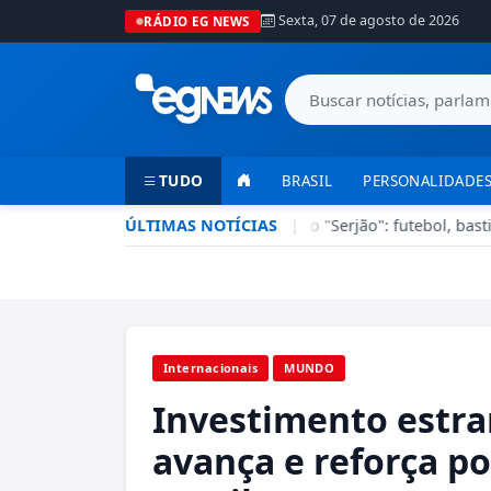
Sexta, 07 de agosto de 2026
RÁDIO EG NEWS
TUDO
BRASIL
PERSONALIDADES
Esporte em Ação recebe Sérgio Lisboa, o "Serjão": futebol, bastid
ÚLTIMAS NOTÍCIAS
|
Internacionais
MUNDO
Investimento estra
avança e reforça po