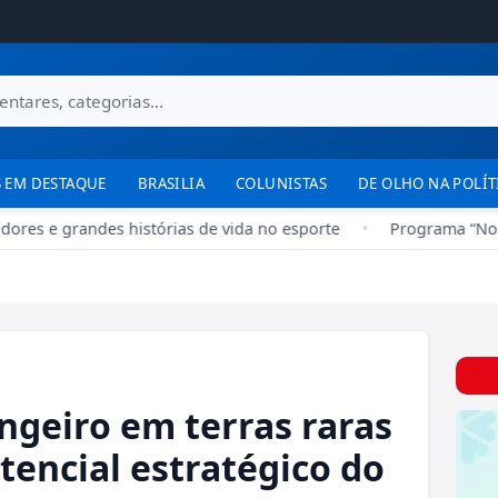
 EM DESTAQUE
BRASILIA
COLUNISTAS
DE OLHO NA POLÍT
ores e grandes histórias de vida no esporte
•
Programa “Nosso
ngeiro em terras raras
tencial estratégico do