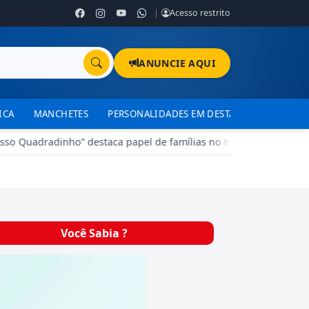
|
Acesso restrito
ANUNCIE AQUI
ICA
MANCHETES
PERSONALIDADES EM DESTAQUE
TJDFT
 Quadradinho” destaca papel de famílias no treinamento de cães
Você Sabia ?