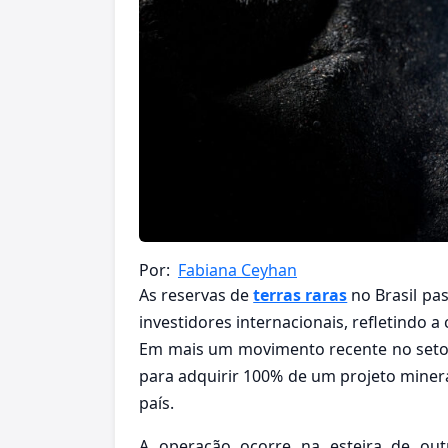
Por:
Fabiana Ceyhan
As reservas de
terras raras
no Brasil pa
investidores internacionais, refletindo a
Em mais um movimento recente no setor
para adquirir 100% de um projeto miner
país.
A operação ocorre na esteira de out