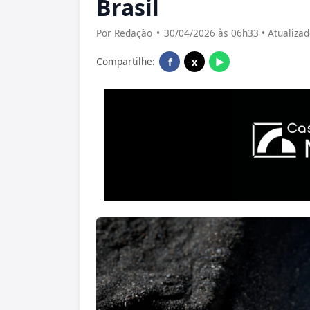
Brasil
Por Redação
•
30/04/2026 às 06h33 • Atualiza
Compartilhe:
f
x
▶