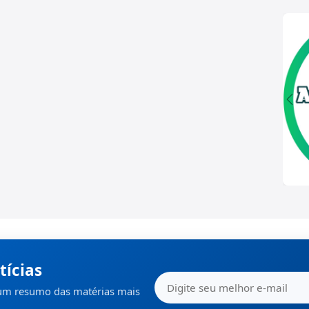
tícias
 um resumo das matérias mais