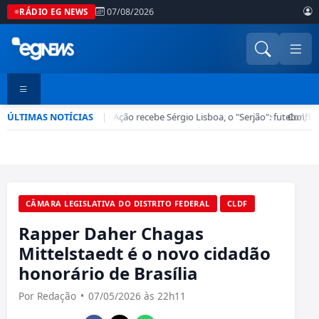
07/08/2026
RÁDIO EG NEWS
ÚLTIMAS NOTÍCIAS
Esporte em Ação recebe Sérgio Lisboa, o "Serjão": futebol, ba
|
•
Confira
CÂMARA LEGISLATIVA DO DISTRITO FEDERAL
CLDF
Rapper Daher Chagas
Mittelstaedt é o novo cidadão
honorário de Brasília
Por Redação
•
07/05/2026 às 22h11