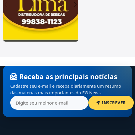
Receba as principais notícias
Cadastre seu e-mail e receba diariamente um resumo
das matérias mais importantes do EG News.
INSCREVER