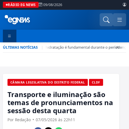
09/08/2026
RÁDIO EG NEWS
ÚLTIMAS NOTÍCIAS
Seca no DF: hidratação é fundamental durante o período
|
•
Atenção
CÂMARA LEGISLATIVA DO DISTRITO FEDERAL
CLDF
Transporte e iluminação são
temas de pronunciamentos na
sessão desta quarta
Por Redação
•
07/05/2026 às 22h11