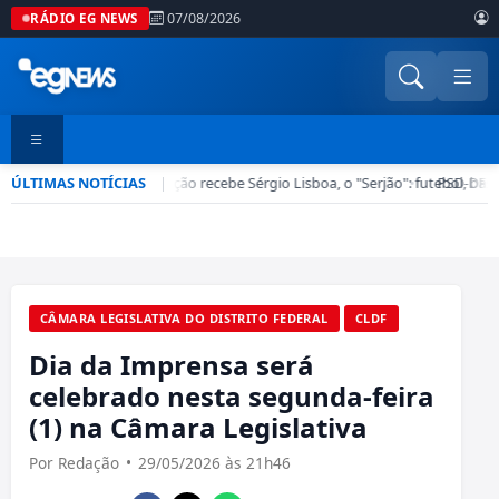
07/08/2026
RÁDIO EG NEWS
ÚLTIMAS NOTÍCIAS
Esporte em Ação recebe Sérgio Lisboa, o "Serjão": futebol, bast
|
•
PSD-DF of
CÂMARA LEGISLATIVA DO DISTRITO FEDERAL
CLDF
Dia da Imprensa será
celebrado nesta segunda-feira
(1) na Câmara Legislativa
Por Redação
•
29/05/2026 às 21h46