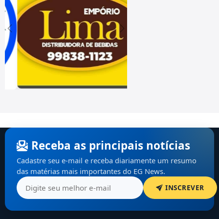
Receba as principais notícias
Cadastre seu e-mail e receba diariamente um resumo
das matérias mais importantes do EG News.
INSCREVER