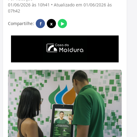
01/06/2026 às 10h41 • Atualizado em 01/06/2026 às
07h42
Compartilhe:
f
x
▶