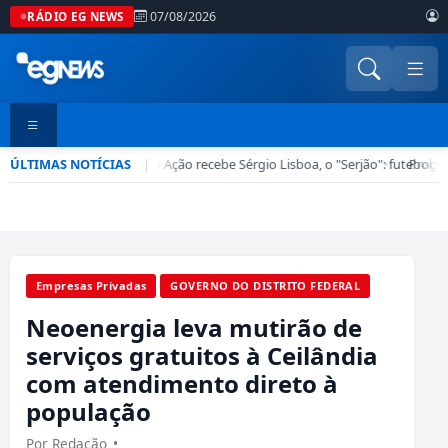
07/08/2026
RÁDIO EG NEWS
ÚLTIMAS NOTÍCIAS
Esporte em Ação recebe Sérgio Lisboa, o "Serjão": futebol, b
|
•
Progra
Empresas Privadas
GOVERNO DO DISTRITO FEDERAL
Neoenergia leva mutirão de
serviços gratuitos à Ceilândia
com atendimento direto à
população
Por Redação
•