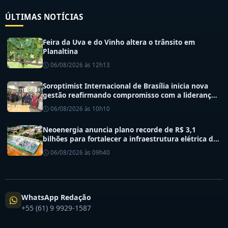
ÚLTIMAS NOTÍCIAS
Feira da Uva e do Vinho altera o trânsito em
Planaltina
06/08/2026 às 12h13
Soroptimist Internacional de Brasília inicia nova
gestão reafirmando compromisso com a liderança
feminina e a transformação social.
06/08/2026 às 10h10
Neoenergia anuncia plano recorde de R$ 3,1
bilhões para fortalecer a infraestrutura elétrica do
DF
06/08/2026 às 09h40
WhatsApp Redação
+55 (61) 9 9929-1587