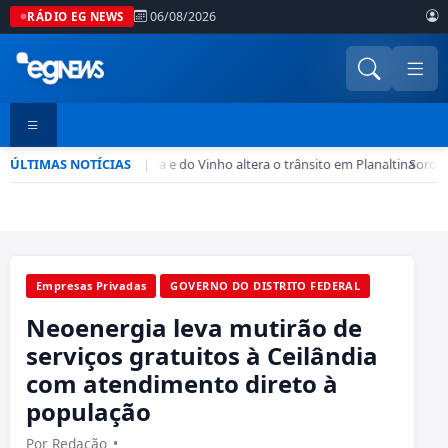
06/08/2026
RÁDIO EG NEWS
ÚLTIMAS NOTÍCIAS
Feira da Uva e do Vinho altera o trânsito em Planaltina
|
•
Soropti
Empresas Privadas
GOVERNO DO DISTRITO FEDERAL
Neoenergia leva mutirão de
serviços gratuitos à Ceilândia
com atendimento direto à
população
Por Redação
•