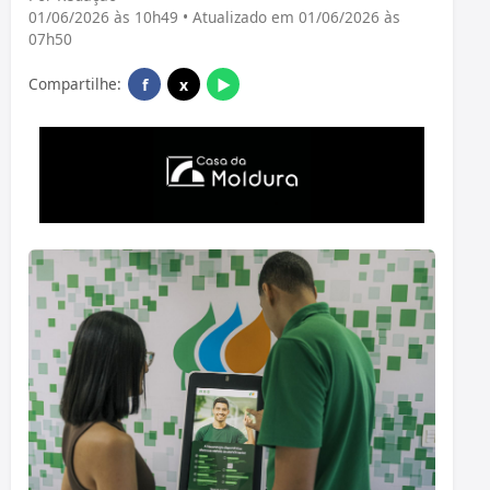
01/06/2026 às 10h49 • Atualizado em 01/06/2026 às
07h50
Compartilhe:
f
x
▶