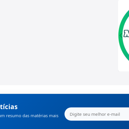
tícias
 um resumo das matérias mais