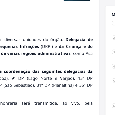
M
or diversas unidades do órgão:
Delegacia de
Pequenas Infrações
(DRPI) e
da Criança e do
 de várias regiões administrativas
, como Asa
a coordenação das seguintes delegacias da
poã), 9ª DP (Lago Norte e Varjão), 13ª DP
P (São Sebastião), 31ª DP (Planaltina) e 35ª DP
nraria será transmitida, ao vivo, pela