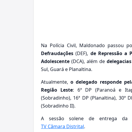
Na Polícia Civil, Maldonado passou p
Defraudações
(DEF),
de Repressão a 
Adolescente
(DCA), além de
delegacias
Sul, Guará e Planaltina.
Atualmente,
o delegado responde pel
Região Leste
: 6ª DP (Paranoá e Ita
(Sobradinho), 16ª DP (Planaltina), 30ª D
(Sobradinho II).
A sessão solene de entrega da ho
TV Câmara Distrital
.