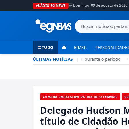
Domingo, 09 de agosto de 2026
RÁDIO EG NEWS
TUDO
BRASIL
PERSONALIDADES
Seca no DF: hidratação é fundamental durante o período
ÚLTIMAS NOTÍCIAS
|
•
CÂMARA LEGISLATIVA DO DISTRITO FEDERAL
CL
Delegado Hudson 
título de Cidadão H