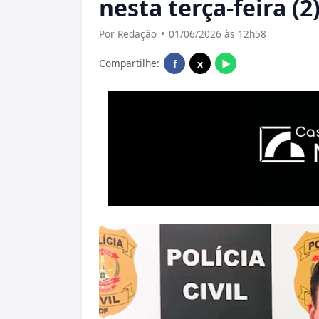
nesta terça-feira (2
Por Redação
•
01/06/2026 às 12h58
Compartilhe:
f
x
▶