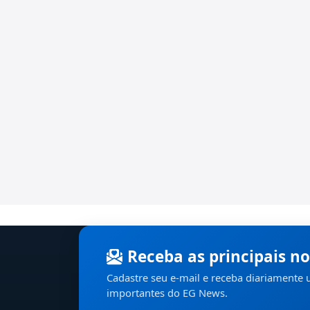
Receba as principais no
Cadastre seu e-mail e receba diariamente
importantes do EG News.