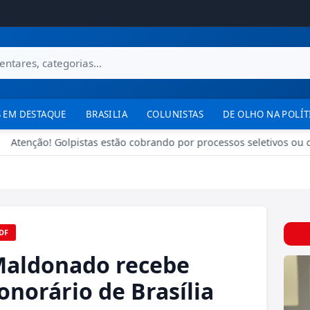
 EM DESTAQUE
BRASILIA
COLUNISTAS
DE OLHO NA POLÍT
Atenção! Golpistas estão cobrando por processos seletivos ou c
DF
Maldonado recebe
onorário de Brasília