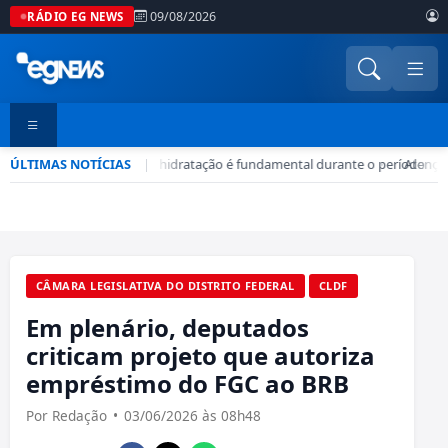
09/08/2026
RÁDIO EG NEWS
ÚLTIMAS NOTÍCIAS
Seca no DF: hidratação é fundamental durante o período
|
•
Atenção
CÂMARA LEGISLATIVA DO DISTRITO FEDERAL
CLDF
Em plenário, deputados
criticam projeto que autoriza
empréstimo do FGC ao BRB
Por Redação
•
03/06/2026 às 08h48