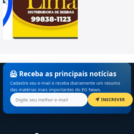
Receba as principais notícias
Cadastre seu e-mail e receba diariamente um resumo
das matérias mais importantes do EG News.
INSCREVER