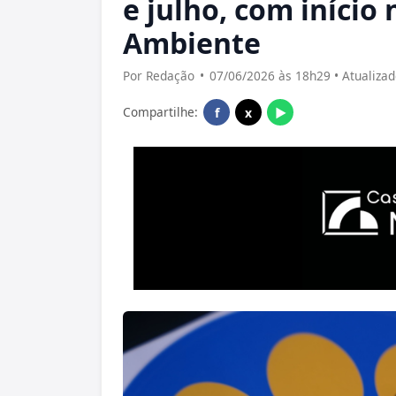
e julho, com iníci
Ambiente
Por Redação
•
07/06/2026 às 18h29 • Atualiza
Compartilhe:
f
x
▶