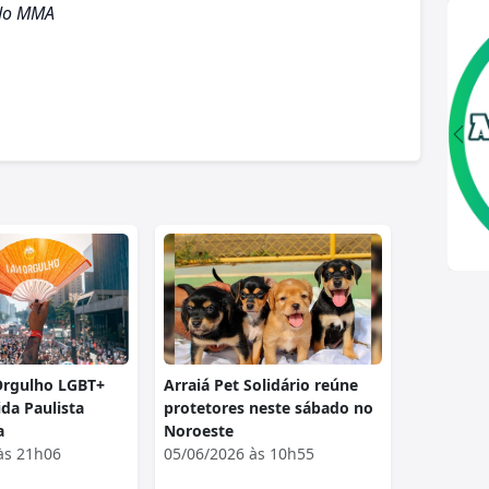
 do MMA
Orgulho LGBT+
Arraiá Pet Solidário reúne
ida Paulista
protetores neste sábado no
a
Noroeste
às 21h06
05/06/2026 às 10h55