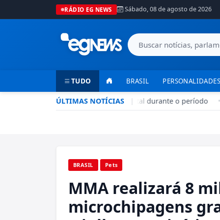
Sábado, 08 de agosto de 2026
RÁDIO EG NEWS
TUDO
BRASIL
PERSONALIDADES
Seca no DF: hidratação é fundamental durante o período
ÚLTIMAS NOTÍCIAS
|
•
BRASIL
Pets
MMA realizará 8 mil
microchipagens gra