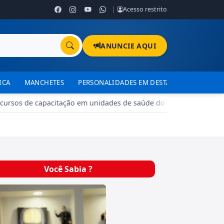
|
Acesso restrito
ANUNCIE AQUI
ICA
MANCHETES
PERSONALIDADES EM DESTAQUE
TJDFT
rsos de capacitação em unidades de saúde do DF
•
Brazlândia
Você Sabia ?