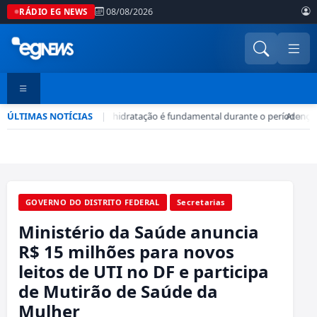
08/08/2026
RÁDIO EG NEWS
ÚLTIMAS NOTÍCIAS
Seca no DF: hidratação é fundamental durante o período
|
•
Atenção
GOVERNO DO DISTRITO FEDERAL
Secretarias
Ministério da Saúde anuncia
R$ 15 milhões para novos
leitos de UTI no DF e participa
de Mutirão de Saúde da
Mulher