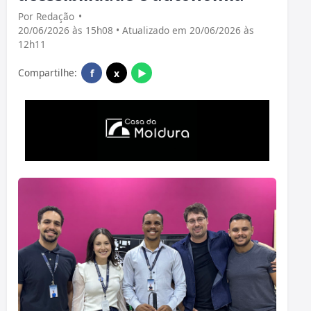
Por Redação
•
20/06/2026 às 15h08 • Atualizado em 20/06/2026 às
12h11
Compartilhe:
f
x
▶