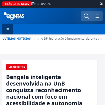
10/08/2026
RÁDIO EG NEWS
ÚLTIMAS NOTÍCIAS
Seca no DF: hidratação é fundamental durante o per
|
•
MANCHETES
Bengala inteligente
desenvolvida na UnB
conquista reconhecimento
nacional com foco em
acessibilidade e autonomia