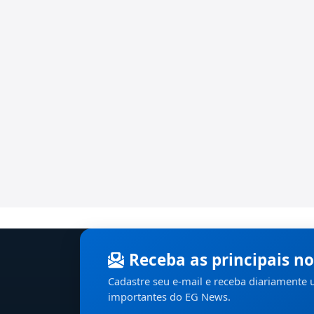
Receba as principais no
Cadastre seu e-mail e receba diariamente
importantes do EG News.