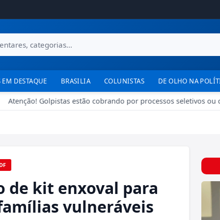
 EM DESTAQUE
BRASILIA
COLUNISTAS
DE OLHO NA POLÍT
Atenção! Golpistas estão cobrando por processos seletivos ou c
DF
 de kit enxoval para
famílias vulneráveis