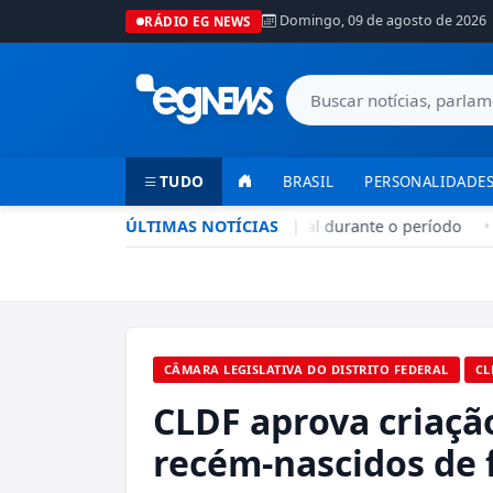
Domingo, 09 de agosto de 2026
RÁDIO EG NEWS
TUDO
BRASIL
PERSONALIDADES
Seca no DF: hidratação é fundamental durante o período
ÚLTIMAS NOTÍCIAS
|
•
CÂMARA LEGISLATIVA DO DISTRITO FEDERAL
CL
CLDF aprova criação
recém-nascidos de 