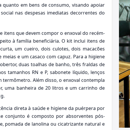
ia quanto em bens de consumo, visando apoiar
e social nas despesas imediatas decorrentes do
 de itens que devem compor o enxoval do recém-
ito à família beneficiária. O kit inclui itens de
urta, um cueiro, dois culotes, dois macacões
e meias e um casaco com capuz. Para a higiene
obertor, duas toalhas de banho, três fraldas de
nos tamanhos RN e P, sabonete líquido, lenços
 termômetro. Além disso, o enxoval contempla
, uma banheira de 20 litros e um carrinho de
kg.
tência direta à saúde e higiene da puérpera por
se conjunto é composto por absorventes pós-
e, pomada de lanolina ou cicatrizante natural e