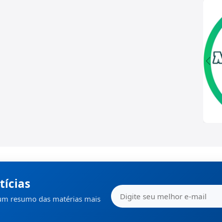
tícias
 um resumo das matérias mais