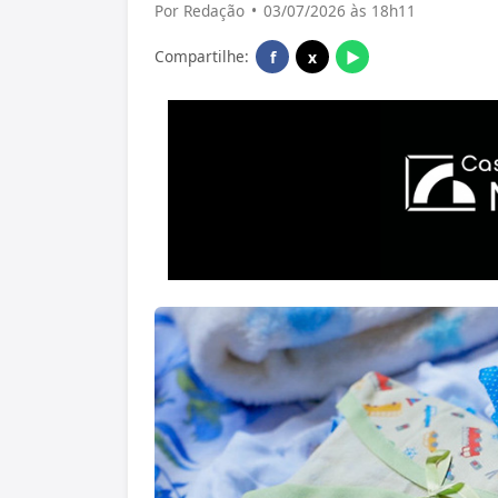
Por Redação
•
03/07/2026 às 18h11
Compartilhe:
f
x
▶