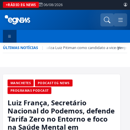
06/08/2026
RÁDIO EG NEWS
ÚLTIMAS NOTÍCIAS
PSD-DF oficializa Luiz Pitiman como candidato a vice-govern
|
•
Vergonh
MANCHETES
PODCAST EG NEWS
PROGRAMAS PODCAST
Luiz França, Secretário
Nacional do Podemos, defende
Tarifa Zero no Entorno e foco
na Saúde Mental em