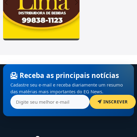
Receba as principais notícias
Cadastre seu e-mail e receba diariamente um resumo
das matérias mais importantes do EG News.
INSCREVER