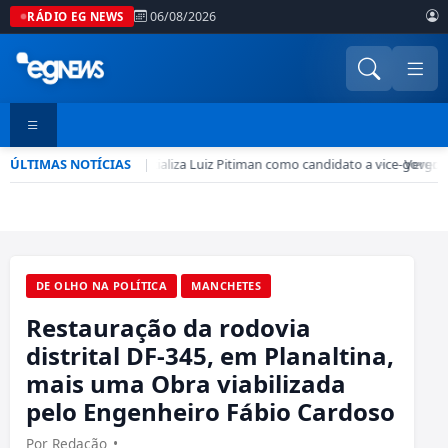
06/08/2026
RÁDIO EG NEWS
ÚLTIMAS NOTÍCIAS
PSD-DF oficializa Luiz Pitiman como candidato a vice-govern
|
•
Vergonh
DE OLHO NA POLÍTICA
MANCHETES
Restauração da rodovia
distrital DF-345, em Planaltina,
mais uma Obra viabilizada
pelo Engenheiro Fábio Cardoso
Por Redação
•