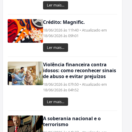
Ler mais...
Crédito: Magnific.
18/06/2026 às 11h40 • Atualizado em
18/06/2026 às 09h01
Ler mais...
Violência financeira contra
idosos: como reconhecer sinais
de abuso e evitar prejuízos
18/06/2026 às 07h50 • Atualizado em
18/06/2026 às 04h52
Ler mais...
A soberania nacional e o
terrorismo