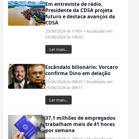
Em entrevista de rádio,
Presidente da CDSA projeta
futuro e destaca avanços da
CDSA
25/06/2026 às 17h01 • Atualizado em
25/06/2026 às 14h03
Ler mais...
Escândalo bilionário: Vorcaro
confirma Dino em delação
25/06/2026 às 09h07 • Atualizado em
25/06/2026 às 06h11
Ler mais...
37,1 milhões de empregados
trabalham mais de 41 horas
por semana
24/06/2026 às 20h21 • Atualizado em