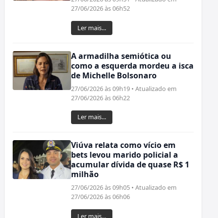
27/06/2026 às 06h52
Ler mais...
A armadilha semiótica ou
como a esquerda mordeu a isca
de Michelle Bolsonaro
27/06/2026 às 09h19 • Atualizado em
27/06/2026 às 06h22
Ler mais...
Viúva relata como vício em
bets levou marido policial a
acumular dívida de quase R$ 1
milhão
27/06/2026 às 09h05 • Atualizado em
27/06/2026 às 06h06
Ler mais...