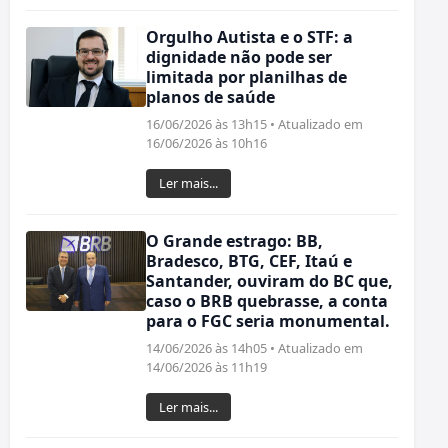
Orgulho Autista e o STF: a
dignidade não pode ser
limitada por planilhas de
planos de saúde
16/06/2026 às 13h15 • Atualizado em
16/06/2026 às 10h16
Ler mais...
O Grande estrago: BB,
Bradesco, BTG, CEF, Itaú e
Santander, ouviram do BC que,
caso o BRB quebrasse, a conta
para o FGC seria monumental.
14/06/2026 às 14h05 • Atualizado em
14/06/2026 às 11h19
Ler mais...