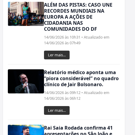
ALÉM DAS PISTAS: CASO UNE
RECORDES MUNDIAIS NA
EUROPA A AÇÕES DE
CIDADANIA NAS
COMUNIDADES DO DF
14/06/2026 às 10h31 • Atualizado em
14/06/2026 às 07h49
Ler mais...
Relatório médico aponta uma
“piora considerável” no quadro
clínico de Jair Bolsonaro.
14/06/2026 às 09h12 • Atualizado em
14/06/2026 às 06h12
Ler mais...
Rai Saia Rodada confirma 41
apresentações no São João e