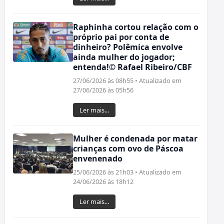
Raphinha cortou relação com o
próprio pai por conta de
dinheiro? Polêmica envolve
ainda mulher do jogador;
entenda!© Rafael Ribeiro/CBF
27/06/2026 às 08h55 • Atualizado em
27/06/2026 às 05h56
Ler mais...
Mulher é condenada por matar
crianças com ovo de Páscoa
envenenado
25/06/2026 às 21h03 • Atualizado em
24/06/2026 às 18h12
Ler mais...