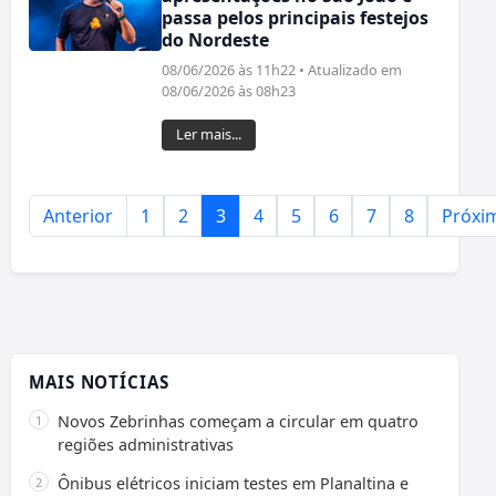
passa pelos principais festejos
do Nordeste
08/06/2026 às 11h22 • Atualizado em
08/06/2026 às 08h23
Ler mais...
Anterior
1
2
3
4
5
6
7
8
Próxi
MAIS NOTÍCIAS
Novos Zebrinhas começam a circular em quatro
regiões administrativas
Ônibus elétricos iniciam testes em Planaltina e