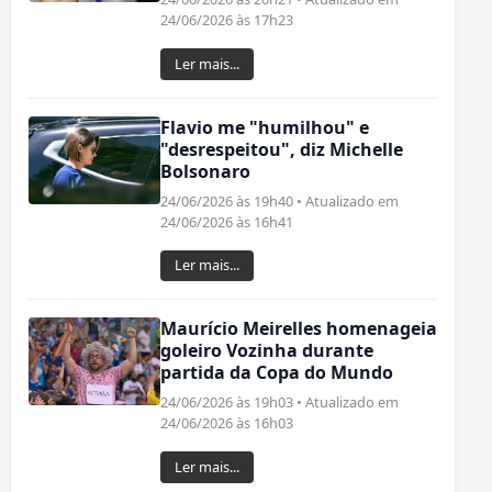
24/06/2026 às 17h23
Ler mais...
Flavio me "humilhou" e
"desrespeitou", diz Michelle
Bolsonaro
24/06/2026 às 19h40 • Atualizado em
24/06/2026 às 16h41
Ler mais...
Maurício Meirelles homenageia
goleiro Vozinha durante
partida da Copa do Mundo
24/06/2026 às 19h03 • Atualizado em
24/06/2026 às 16h03
Ler mais...