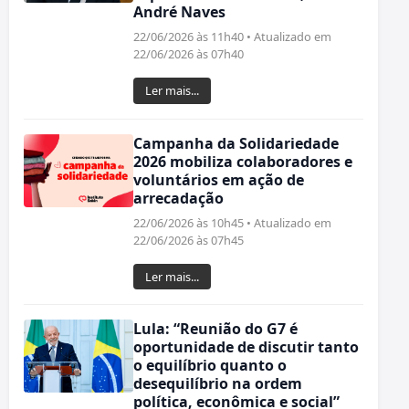
André Naves
22/06/2026 às 11h40 • Atualizado em
22/06/2026 às 07h40
Ler mais...
Campanha da Solidariedade
2026 mobiliza colaboradores e
voluntários em ação de
arrecadação
22/06/2026 às 10h45 • Atualizado em
22/06/2026 às 07h45
Ler mais...
Lula: “Reunião do G7 é
oportunidade de discutir tanto
o equilíbrio quanto o
desequilíbrio na ordem
política, econômica e social”