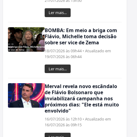
21/07/2026 às 15h50
Ler mais...
BOMBA: Em meio a briga com
Flávio, Michelle toma decisão
sobre ser vice de Zema
18/07/2026 às 09h44 • Atualizado em
19/07/2026 às 06h44
Ler mais...
Merval revela novo escândalo
de Flávio Bolsonaro que
inviabilizará campanha nos
próximos dias: "Ele está muito
envolvido"
16/07/2026 às 12h10 • Atualizado em
16/07/2026 às 09h15