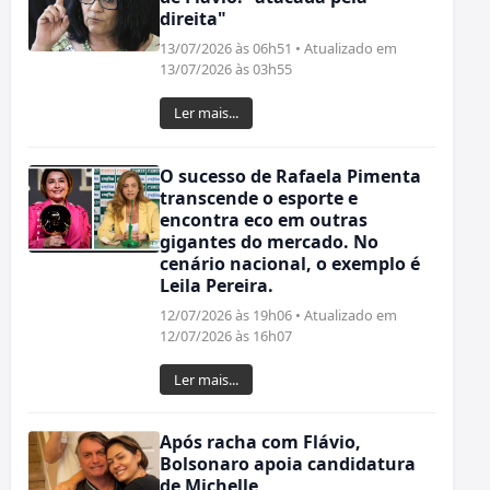
direita"
13/07/2026 às 06h51 • Atualizado em
13/07/2026 às 03h55
Ler mais...
O sucesso de Rafaela Pimenta
transcende o esporte e
encontra eco em outras
gigantes do mercado. No
cenário nacional, o exemplo é
Leila Pereira.
12/07/2026 às 19h06 • Atualizado em
12/07/2026 às 16h07
Ler mais...
Após racha com Flávio,
Bolsonaro apoia candidatura
de Michelle