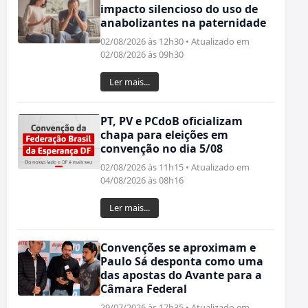
impacto silencioso do uso de
anabolizantes na paternidade
02/08/2026 às 12h30 • Atualizado em
02/08/2026 às 09h30
Ler mais...
PT, PV e PCdoB oficializam
chapa para eleições em
convenção no dia 5/08
02/08/2026 às 11h15 • Atualizado em
04/08/2026 às 08h16
Ler mais...
Convenções se aproximam e
Paulo Sá desponta como uma
das apostas do Avante para a
Câmara Federal
29/07/2026 às 17h35 • Atualizado em