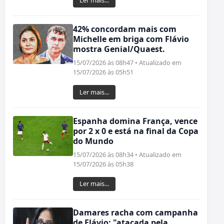
Ler mais...
42% concordam mais com
Michelle em briga com Flávio
mostra Genial/Quaest.
15/07/2026 às 08h47 • Atualizado em
15/07/2026 às 05h51
Ler mais...
Espanha domina França, vence
por 2 x 0 e está na final da Copa
do Mundo
15/07/2026 às 08h34 • Atualizado em
15/07/2026 às 05h38
Ler mais...
Damares racha com campanha
de Flávio: "atacada pela