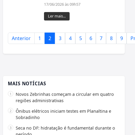
17/06/2026 às 09h57
Ler mais...
Anterior
1
2
3
4
5
6
7
8
9
P
MAIS NOTÍCIAS
Novos Zebrinhas começam a circular em quatro
regiões administrativas
Ônibus elétricos iniciam testes em Planaltina e
Sobradinho
Seca no DF: hidratação é fundamental durante o
período