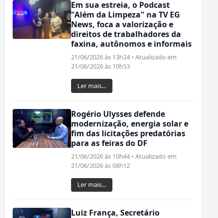
Em sua estreia, o Podcast
"Além da Limpeza" na TV EG
News, foca a valorização e
direitos de trabalhadores da
faxina, autônomos e informais
21/06/2026 às 13h24 • Atualizado em
21/06/2026 às 10h53
Ler mais...
Rogério Ulysses defende
modernização, energia solar e
fim das licitações predatórias
para as feiras do DF
21/06/2026 às 10h44 • Atualizado em
21/06/2026 às 08h12
Ler mais...
Luiz França, Secretário