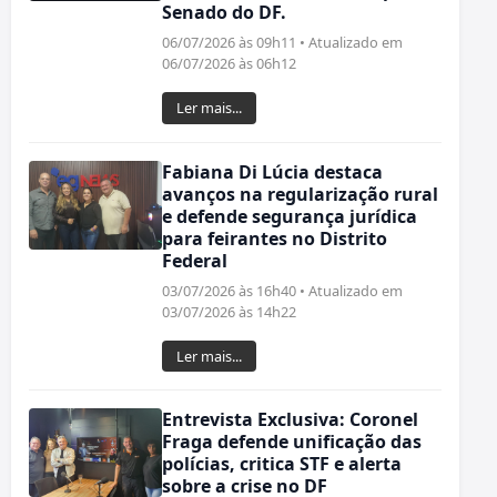
Senado do DF.
06/07/2026 às 09h11 • Atualizado em
06/07/2026 às 06h12
Ler mais...
Fabiana Di Lúcia destaca
avanços na regularização rural
e defende segurança jurídica
para feirantes no Distrito
Federal
03/07/2026 às 16h40 • Atualizado em
03/07/2026 às 14h22
Ler mais...
Entrevista Exclusiva: Coronel
Fraga defende unificação das
polícias, critica STF e alerta
sobre a crise no DF