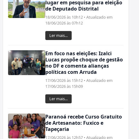
lugar em pesquisa para eleição
de Deputado Distrital
18/06/2026 às 10h12 • Atualizado em
18/06/2026 às 07h12
Ler mais...
Em foco nas eleições: Izalci
Lucas propõe choque de gestão
no DF e comenta alianças
políticas com Arruda
17/06/2026 às 15h12 • Atualizado em
17/06/2026 às 15h09
Ler mais...
Paranoá recebe Curso Gratuito
de Artesanato: Fuxico e
Tapeçaria
17/06/2026 às 12h57 • Atualizado em