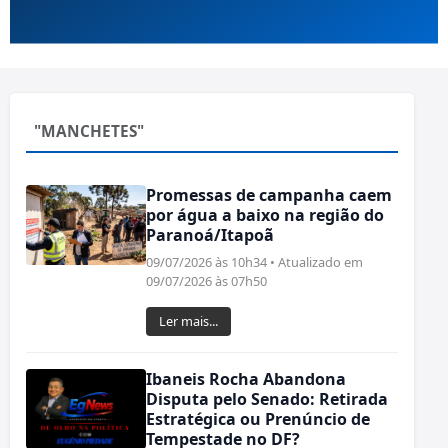
"MANCHETES"
Promessas de campanha caem
por água a baixo na região do
Paranoá/Itapoã
09/07/2026 às 10h34 • Atualizado em
09/07/2026 às 07h50
Ler mais...
Ibaneis Rocha Abandona
Disputa pelo Senado: Retirada
Estratégica ou Prenúncio de
Tempestade no DF?