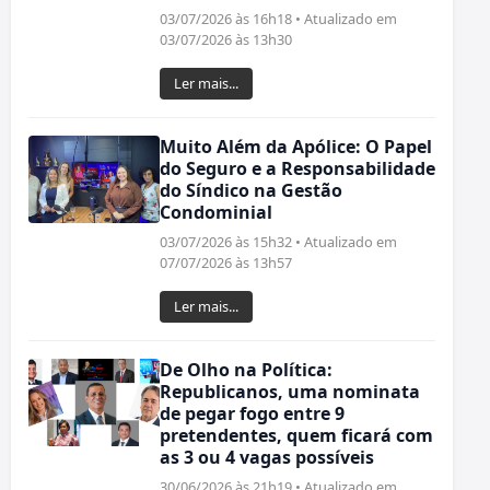
03/07/2026 às 16h18 • Atualizado em
03/07/2026 às 13h30
Ler mais...
Muito Além da Apólice: O Papel
do Seguro e a Responsabilidade
do Síndico na Gestão
Condominial
03/07/2026 às 15h32 • Atualizado em
07/07/2026 às 13h57
Ler mais...
De Olho na Política:
Republicanos, uma nominata
de pegar fogo entre 9
pretendentes, quem ficará com
as 3 ou 4 vagas possíveis
30/06/2026 às 21h19 • Atualizado em