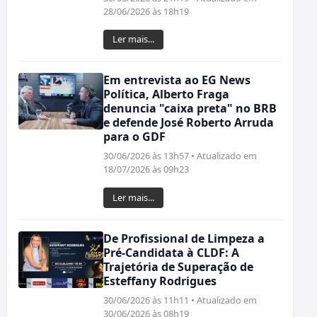
28/06/2026 às 18h19
Ler mais...
Em entrevista ao EG News
Política, Alberto Fraga
denuncia "caixa preta" no BRB
e defende José Roberto Arruda
para o GDF
30/06/2026 às 13h57 • Atualizado em
18/07/2026 às 09h23
Ler mais...
De Profissional de Limpeza a
Pré-Candidata à CLDF: A
Trajetória de Superação de
Esteffany Rodrigues
30/06/2026 às 11h11 • Atualizado em
30/06/2026 às 08h19