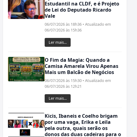
Estudantil na CLDF, e é Projeto
de Lei do Deputado Ricardo
Vale
06/07/2026 às 18h36 • Atualizado em
06/07/2026 às 15h36
Ler mais...
O Fim da Magia: Quando a
Camisa Amarela Virou Apenas
Mais um Balcão de Negócios
06/07/2026 às 15h30 • Atualizado em
06/07/2026 às 12h21
Ler mais...
Kicis, Ibaneis e Coelho brigam
por uma vaga, Erika e Leila
pela outra, quais serão os
donos das duas cadeiras para o