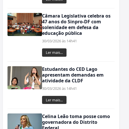
Câmara Legislativa celebra os
47 anos do Sinpro-DF com
solenidade em defesa da
educação pública
30/03/2026 às 14h41
Ler mais...
Estudantes do CED Lago
apresentam demandas em
atividade da CLDF
30/03/2026 às 14h41
Ler mais...
Celina Leão toma posse como
governadora do Distrito
Federal