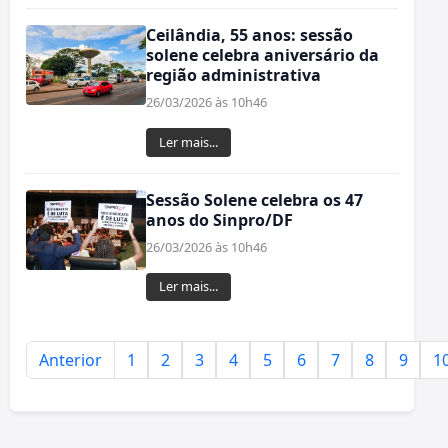
Ceilândia, 55 anos: sessão
solene celebra aniversário da
região administrativa
26/03/2026 às 10h46
Ler mais...
Sessão Solene celebra os 47
anos do Sinpro/DF
26/03/2026 às 10h46
Ler mais...
Anterior
1
2
3
4
5
6
7
8
9
1