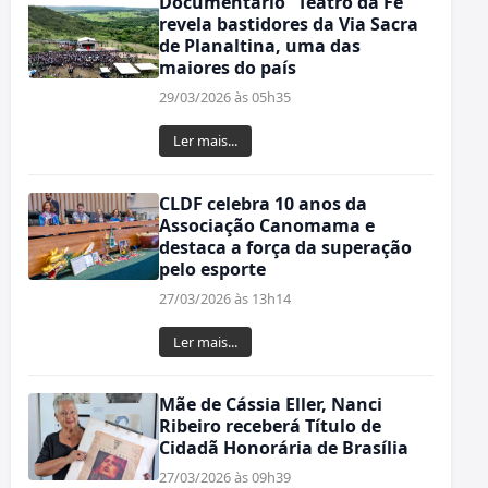
Documentário “Teatro da Fé”
revela bastidores da Via Sacra
de Planaltina, uma das
maiores do país
29/03/2026 às 05h35
Ler mais...
CLDF celebra 10 anos da
Associação Canomama e
destaca a força da superação
pelo esporte
27/03/2026 às 13h14
Ler mais...
Mãe de Cássia Eller, Nanci
Ribeiro receberá Título de
Cidadã Honorária de Brasília
27/03/2026 às 09h39