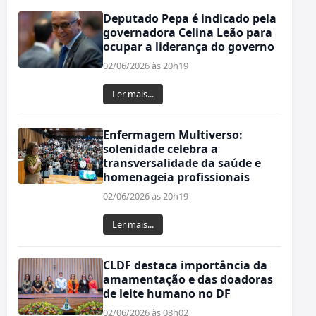
Deputado Pepa é indicado pela
governadora Celina Leão para
ocupar a liderança do governo
02/06/2026 às 20h19
Ler mais...
Enfermagem Multiverso:
solenidade celebra a
transversalidade da saúde e
homenageia profissionais
02/06/2026 às 20h19
Ler mais...
CLDF destaca importância da
amamentação e das doadoras
de leite humano no DF
02/06/2026 às 08h02