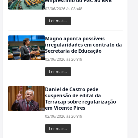
empréstimo do FGC ao BRB
03/06/2026 às 08h48
Ler mais...
Magno aponta possíveis
irregularidades em contrato da
Secretaria de Educação
02/06/2026 às 20h19
Ler mais...
Daniel de Castro pede
suspensão de edital da
Terracap sobre regularização
em Vicente Pires
02/06/2026 às 20h19
Ler mais...