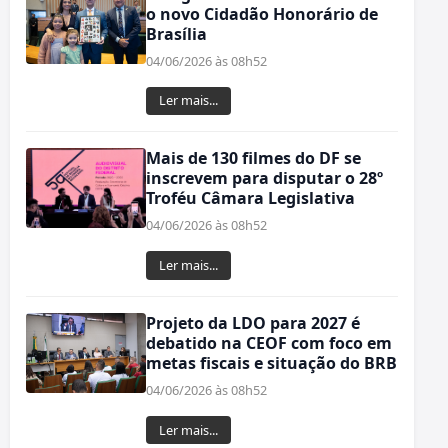
o novo Cidadão Honorário de
Brasília
04/06/2026 às 08h52
Ler mais...
Mais de 130 filmes do DF se
inscrevem para disputar o 28º
Troféu Câmara Legislativa
04/06/2026 às 08h52
Ler mais...
Projeto da LDO para 2027 é
debatido na CEOF com foco em
metas fiscais e situação do BRB
04/06/2026 às 08h52
Ler mais...