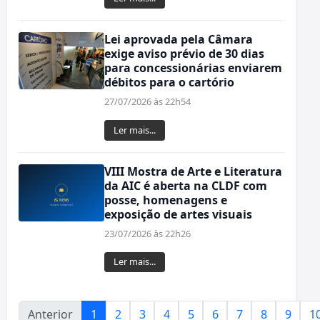
Lei aprovada pela Câmara
exige aviso prévio de 30 dias
para concessionárias enviarem
débitos para o cartório
27/07/2026 às 22h54
Ler mais...
VIII Mostra de Arte e Literatura
da AIC é aberta na CLDF com
posse, homenagens e
exposição de artes visuais
23/07/2026 às 22h26
Ler mais...
Anterior
1
2
3
4
5
6
7
8
9
1