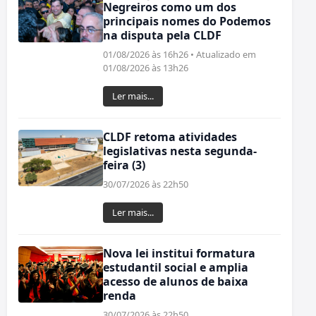
Negreiros como um dos
principais nomes do Podemos
na disputa pela CLDF
01/08/2026 às 16h26 • Atualizado em
01/08/2026 às 13h26
Ler mais...
CLDF retoma atividades
legislativas nesta segunda-
feira (3)
30/07/2026 às 22h50
Ler mais...
Nova lei institui formatura
estudantil social e amplia
acesso de alunos de baixa
renda
30/07/2026 às 22h50