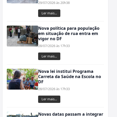
29/07/2026 às 20h38
Ler mais...
Nova política para população
em situação de rua entra em
vigor no DF
28/07/2026 às 17h33
Ler mais...
Nova lei institui Programa
Carreta da Saúde na Escola no
DF
28/07/2026 às 17h33
Ler mais...
Novas datas passam a integrar