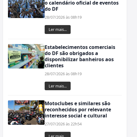
o calendário oficial de eventos
do DF
28/07/2026 às 08h19
Ler mais...
Estabelecimentos comerciais
do DF são obrigados a
disponibilizar banheiros aos
clientes
28/07/2026 às 08h19
Ler mais...
Motoclubes e similares são
reconhecidos por relevante
interesse social e cultural
27/07/2026 às 22h54
Ler mais...