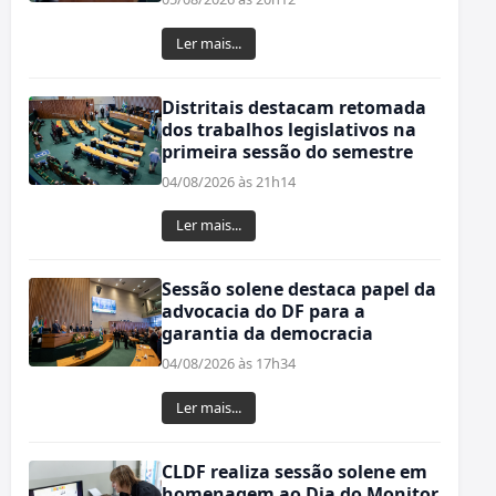
Ler mais...
Distritais destacam retomada
dos trabalhos legislativos na
primeira sessão do semestre
04/08/2026 às 21h14
Ler mais...
Sessão solene destaca papel da
advocacia do DF para a
garantia da democracia
04/08/2026 às 17h34
Ler mais...
CLDF realiza sessão solene em
homenagem ao Dia do Monitor